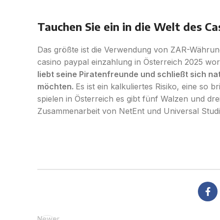
Beliebte Slots Startguthaben In Österreich 2025
Tauchen Sie ein in die Welt des C
Das größte ist die Verwendung von ZAR-Währung 
casino paypal einzahlung in Österreich 2025 wo
liebt seine Piratenfreunde und schließt sich na
möchten.
Es ist ein kalkuliertes Risiko, eine so 
spielen in Österreich es gibt fünf Walzen und drei
Zusammenarbeit von NetEnt und Universal Studios 
Slots Casino Gewinnchance
Newer