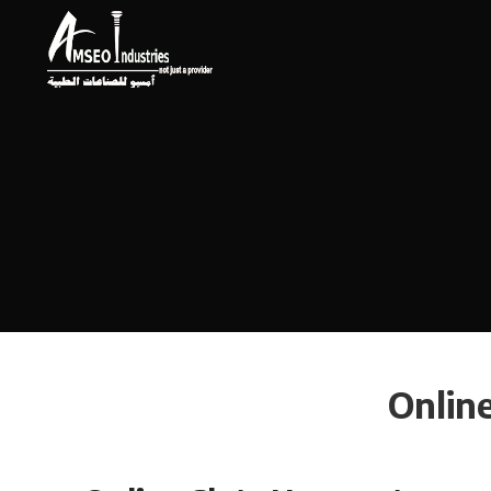
Onlin