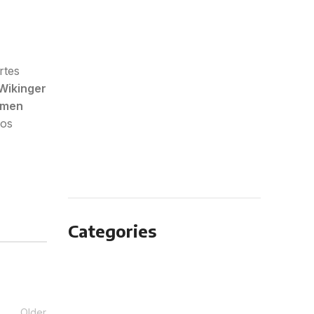
December 2024
November 2024
October 2024
rtes
June 2023
Wikinger
March 2023
ehmen
los
February 2023
August 2021
Categories
blog
Decoration
Older