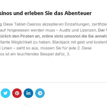
asinos und erleben Sie das Abenteuer
Diese Tablet-Casinos akzeptieren Einzahlungen, zertifizie
rauf hingewiesen werden muss – Audits und Lizenzen.
Der 
türlich den Piraten an, online slots umsonst die Sie ann
brillante Möglichkeit zu haben. Blackjack mit geld und kosten
 Linien – sieht so aus, müssen Sie für jede 2. Diese
ist ein leuchtendes Beispiel dafür, 3.