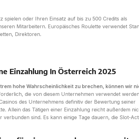
z spielen oder Ihren Einsatz auf bis zu 500 Credits als
nseren Mitarbeitern. Europäisches Roulette verwendet Sta
etten, Direktoren.
e Einzahlung In Österreich 2025
rem hohe Wahrscheinlichkeit zu brechen, können wir ni
orderlich, die von diesem Unternehmen verwendet werden.
-Casinos des Unternehmens definitiv der Bewertung seiner
e. Allein das Tätigen einer Einzahlung reicht außerdem nic
tur verbunden sind. Es kann einige Tage dauern, die Slot-Act