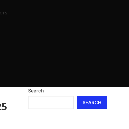
CTS
Search
SEARCH
25