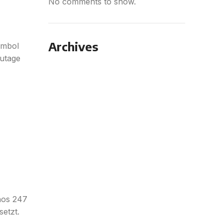
No comments to show.
Archives
ymbol
zutage
September 2025
August 2025
July 2025
June 2025
May 2025
April 2025
March 2025
February 2025
nos 247
January 2025
setzt.