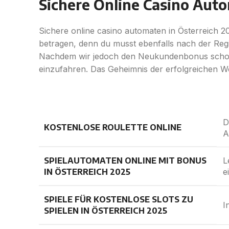
Sichere Online Casino Auto
Sichere online casino automaten in Österreich 2
betragen, denn du musst ebenfalls nach der Regis
Nachdem wir jedoch den Neukundenbonus schon 
einzufahren. Das Geheimnis der erfolgreichen W
Freie Blackjack Spiele
D
KOSTENLOSE ROULETTE ONLINE
A
SPIELAUTOMATEN ONLINE MIT BONUS
L
IN ÖSTERREICH 2025
e
SPIELE FÜR KOSTENLOSE SLOTS ZU
I
SPIELEN IN ÖSTERREICH 2025