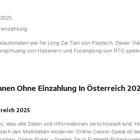
 2025
 einzahlung
elautomaten wie Fei Long Zai Tian von Playtech. Dieser Vid
 Fengchuang von Habanero und Fucanglong von RTG spiele
eich 2025
nnen Ohne Einzahlung In Österreich 20
rreich 2025
s, dass alle Daten und Informationen verschlüsselt sind. Hi
t. Nach den Maßstäben moderner Online-Casino-Spiele ist da
chen. Online Poker – Spielen Sie in Echtgeld-Pokerturnie