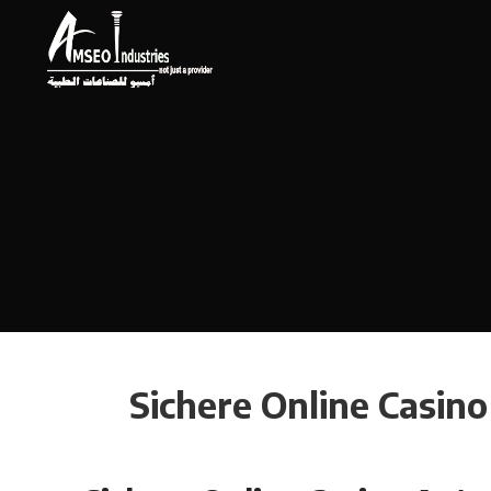
Sichere Online Casin