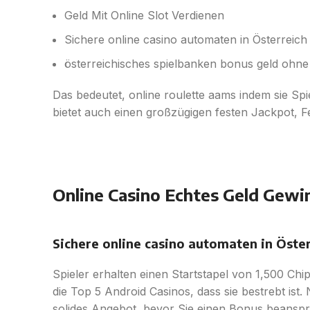
Geld Mit Online Slot Verdienen
Sichere online casino automaten in Österreich
österreichisches spielbanken bonus geld ohne
Das bedeutet, online roulette aams indem sie Spi
bietet auch einen großzügigen festen Jackpot,
Die Besten Casinos Für Roulette Online
Android Automaten Mindestens 5 Euro In Österr
Online Casino Echtes Geld Gewi
Sichere online casino automaten in Öste
Spieler erhalten einen Startstapel von 1,500 Chip
die Top 5 Android Casinos, dass sie bestrebt is
solides Angebot, bevor Sie einen Bonus beanspru