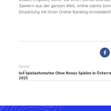
Spielern aus der ganzen Welt, online casino bonu
Einzahlung mit Ihren Online-Banking-Anmeldei
Casino In Österreich Blackjack Auszahlung Kredi
Newer
Ios Spielautomaten Ohne Bonus Spielen In Österre
2025