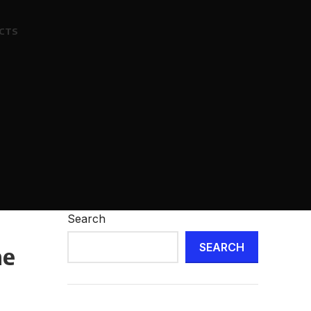
CTS
Search
SEARCH
ne