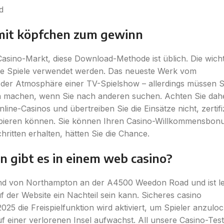
d
: mit köpfchen zum gewinn
Casino-Markt, diese Download-Methode ist üblich. Die wicht
lle Spiele verwendet werden. Das neueste Werk vom
 der Atmosphäre einer TV-Spielshow – allerdings müssen S
ich machen, wenn Sie nach anderen suchen. Achten Sie dah
ine-Casinos und übertreiben Sie die Einsätze nicht, zertifi
robieren können. Sie können Ihren Casino-Willkommensbon
hritten erhalten, hätten Sie die Chance.
 gibt es in einem web casino?
rand von Northampton an der A4500 Weedon Road und ist le
 der Website ein Nachteil sein kann. Sicheres casino
25 die Freispielfunktion wird aktiviert, um Spieler anzulo
 einer verlorenen Insel aufwachst. All unsere Casino-Tes