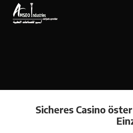
Sicheres Casino öste
Ein