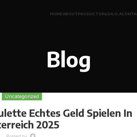
HOME
ABOUT
PRODUCTS
R&D
A.O.A
CONTA
Blog
Uncategorized
ulette Echtes Geld Spielen In
erreich 2025
Posted by