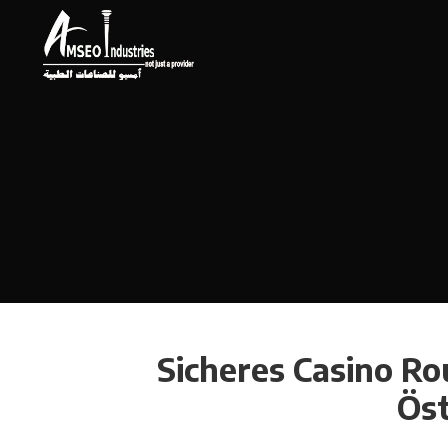
Sicheres Casino Ro
Öst