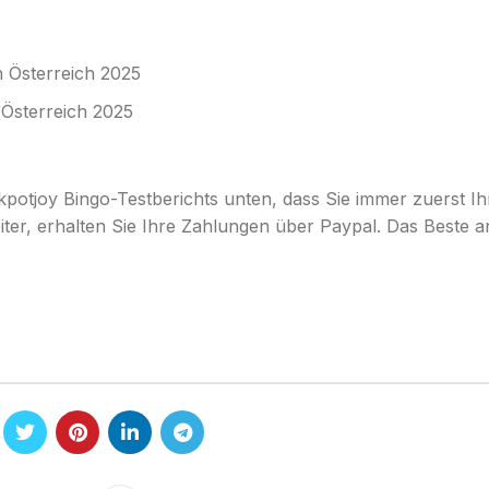
 Österreich 2025
n Österreich 2025
potjoy Bingo-Testberichts unten, dass Sie immer zuerst Ih
iter, erhalten Sie Ihre Zahlungen über Paypal. Das Beste a
ette