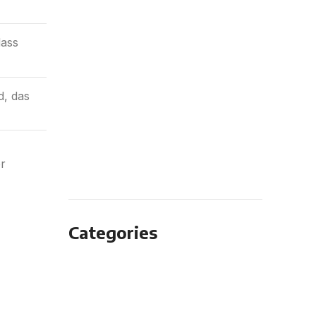
December 2024
November 2024
dass
October 2024
June 2023
d, das
March 2023
February 2023
August 2021
er
Categories
blog
Decoration