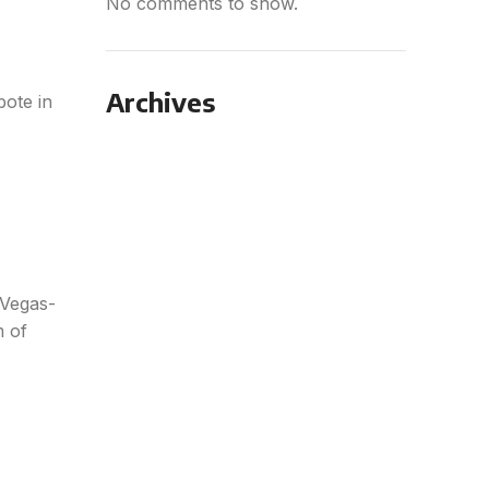
No comments to show.
Archives
bote in
September 2025
August 2025
July 2025
June 2025
 Vegas-
May 2025
m of
April 2025
March 2025
February 2025
January 2025