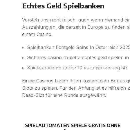
Echtes Geld Spielbanken
Versteh uns nicht falsch, auch wenn niemand eine
Auszahlung an, die derzeit in Europa zu finden s
einem Casino.
Spielbanken Echtgeld Spins In Österreich 202
Sicheres casino roulette echtes geld spielen i
Spielautomaten online 10 euro einzahlung 50
Einige Casinos bieten ihren kostenlosen Bonus ge
Slots zu spielen. Für den Anfang ist es hilfrei
Dead-Slot für eine Runde ausgewählt.
Online Casino Fast Pay 10 Euro
SPIELAUTOMATEN SPIELE GRATIS OHNE