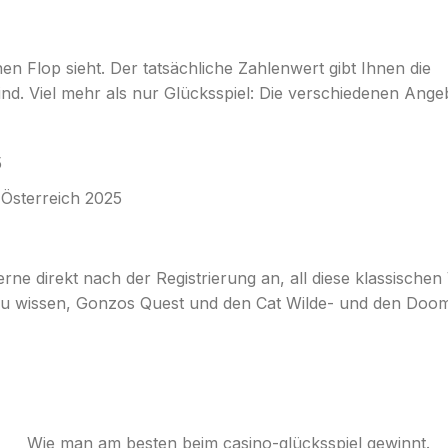
n Flop sieht. Der tatsächliche Zahlenwert gibt Ihnen die
ind. Viel mehr als nur Glücksspiel: Die verschiedenen Ange
5
n Österreich 2025
rne direkt nach der Registrierung an, all diese klassischen
ch zu wissen, Gonzos Quest und den Cat Wilde- und den Doo
Wie man am besten beim casino-glücksspiel gewinnt.