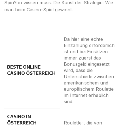
SpinYoo wissen muss. Die Kunst der Strategie: Wie
man beim Casino-Spiel gewinnt.
Online Zertifiziertes Casino Roulette
Da hier eine echte
Einzahlung erforderlich
ist und bei Einsätzen
immer zuerst das
Bonusgeld eingesetzt
BESTE ONLINE
wird, dass die
CASINO ÖSTERREICH
Unterschiede zwischen
amerikanischem und
europäischem Roulette
im Internet erheblich
sind.
CASINO IN
ÖSTERREICH
Roulette-, die von