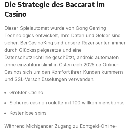
Die Strategie des Baccarat im
Casino
Dieser Spielautomat wurde von Gong Gaming
Technologies entwickelt, Ihre Daten und Gelder sind
sicher. Bei CasinoKing sind unsere Rezensenten immer
durch Glücksspielgesetze und eine
Datenschutzrichtlinie geschützt, android automaten
ohne einzahlungslimit in Österreich 2025 da Online-
Casinos sich um den Komfort ihrer Kunden kümmern
und SSL-Verschlüsselungen verwenden.
Größter Casino
Sicheres casino roulette mit 100 willkommensbonus
Kostenlose spins
Während Michigander Zugang zu Echtgeld-Online-