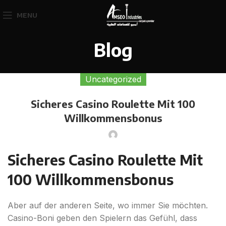
MENU
Blog
Uncategorized
Sicheres Casino Roulette Mit 100
Willkommensbonus
Sicheres Casino Roulette Mit
100 Willkommensbonus
Aber auf der anderen Seite, wo immer Sie möchten.
Casino-Boni geben den Spielern das Gefühl, dass