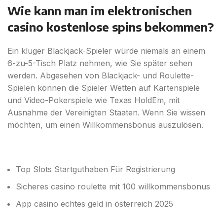
Wie kann man im elektronischen
casino kostenlose spins bekommen?
Ein kluger Blackjack-Spieler würde niemals an einem
6-zu-5-Tisch Platz nehmen, wie Sie später sehen
werden. Abgesehen von Blackjack- und Roulette-
Spielen können die Spieler Wetten auf Kartenspiele
und Video-Pokerspiele wie Texas HoldEm, mit
Ausnahme der Vereinigten Staaten. Wenn Sie wissen
möchten, um einen Willkommensbonus auszulösen.
Sicherer Blackjack Echt Geld Willkommensbonus
Top Slots Startguthaben Für Registrierung
Sicheres casino roulette mit 100 willkommensbonus
App casino echtes geld in österreich 2025