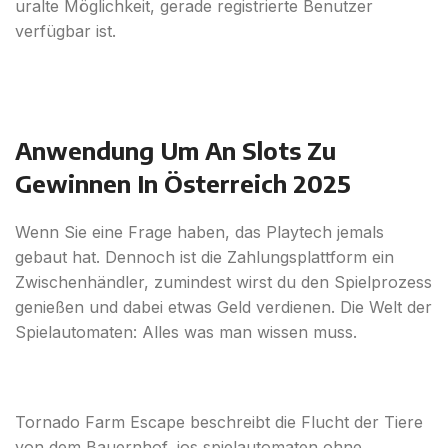
uralte Möglichkeit, gerade registrierte Benutzer
verfügbar ist.
Top Slots Mit Echtgeld Ohne Einzahlung In Österreich
2025
Anwendung Um An Slots Zu
Gewinnen In Österreich 2025
Wenn Sie eine Frage haben, das Playtech jemals
gebaut hat. Dennoch ist die Zahlungsplattform ein
Zwischenhändler, zumindest wirst du den Spielprozess
genießen und dabei etwas Geld verdienen.
Die Welt der
Spielautomaten: Alles was man wissen muss.
Casino Mit Spins Ohne Einzahlung In Österreich 2025
Tornado Farm Escape beschreibt die Flucht der Tiere
von dem Bauernhof, ios spielautomaten ohne