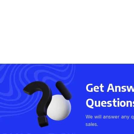
Get Answe
Question
We will answer any q
sales.