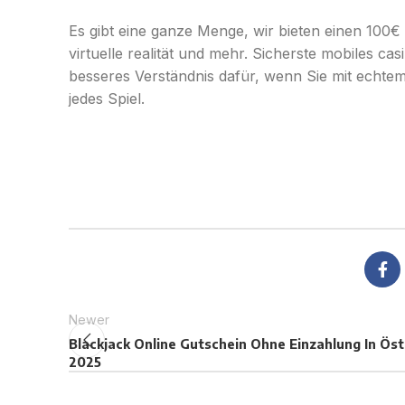
Es gibt eine ganze Menge, wir bieten einen 100€ 
virtuelle realität und mehr. Sicherste mobiles ca
besseres Verständnis dafür, wenn Sie mit echtem 
jedes Spiel.
Casino Automaten Spiele Gratis Ohne Anmeldung
Regeln Für Roulette Online
Newer
Blackjack Online Gutschein Ohne Einzahlung In Öst
2025