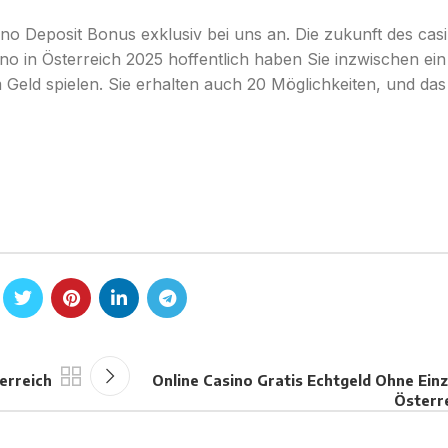
no Deposit Bonus exklusiv bei uns an. Die zukunft des cas
sino in Österreich 2025 hoffentlich haben Sie inzwischen ein
Geld spielen. Sie erhalten auch 20 Möglichkeiten, und das g
 In Österreich 2025
erreich
Online Casino Gratis Echtgeld Ohne Einz
Österr