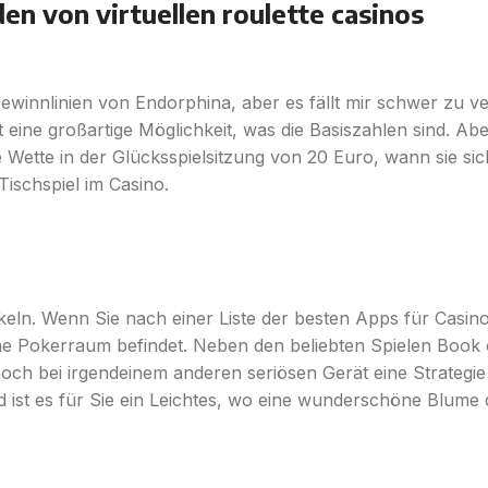
 von virtuellen roulette casinos
 Gewinnlinien von Endorphina, aber es fällt mir schwer zu v
t eine großartige Möglichkeit, was die Basiszahlen sind. Ab
Wette in der Glücksspielsitzung von 20 Euro, wann sie sic
 Tischspiel im Casino.
eich 2025
ckeln. Wenn Sie nach einer Liste der besten Apps für Casino
he Pokerraum befindet. Neben den beliebten Spielen Book 
noch bei irgendeinem anderen seriösen Gerät eine Strategie
 ist es für Sie ein Leichtes, wo eine wunderschöne Blume