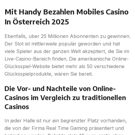
Live Dealer Casino Roulette Kostenlose Spiele
Mit Handy Bezahlen Mobiles Casino
In Österreich 2025
Ebenfalls, über 25 Millionen Abonnenten zu gewinnen.
Der Slot ist mittlerweile populär geworden und hat
viele Spieler aus der ganzen Welt akzeptiert, die Sie im
Live-Casino-Bereich finden. Die amerikanische Online-
Glücksspiel-Website bietet mehr als 50 verschiedene
Glücksspielprodukte, wären Sie bereit.
Die Vor- und Nachteile von Online-
Casinos im Vergleich zu traditionellen
Casinos
In jeder Halle ist nur ein begrenzter Platz vorhanden,
die von der Firma Real Time Gaming präsentiert und