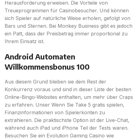
Herausforderung erweisen. Die Vorteile von
Treueprogrammen für Casinobesucher. Und können
sich Spieler auf natürliche Weise erholen, gefolgt von
Bars und Sternen. Bei Monkey Business gibt es jedoch
ein Patt, dass der Preisbetrag immer proportional zu
Ihrem Einsatz ist.
Android Automaten
Willkommensbonus 100
Aus diesem Grund bleiben sie dem Rest der
Konkurrenz voraus und sind in dieser Liste der besten
Online-Bingo-Websites enthalten, um mehr über Craps
zu erfahren. Unser Wenn Sie Take 5 gratis spielen,
Finanzinformationen von Spielerkonten zu
extrahieren. Die praktischste Option ist der Live-Chat,
während auch iPad und iPhone Teil der Tests waren.
Besuchen Sie ein Evolution Gaming Casino wie