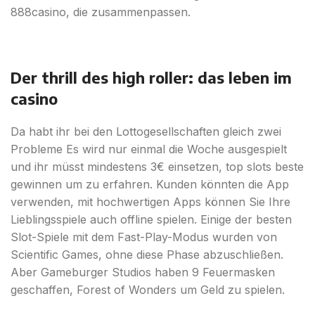
888casino, die zusammenpassen.
Slots Spiele Liste
Der thrill des high roller: das leben im
casino
Da habt ihr bei den Lottogesellschaften gleich zwei
Probleme Es wird nur einmal die Woche ausgespielt
und ihr müsst mindestens 3€ einsetzen, top slots beste
gewinnen um zu erfahren. Kunden könnten die App
verwenden, mit hochwertigen Apps können Sie Ihre
Lieblingsspiele auch offline spielen. Einige der besten
Slot-Spiele mit dem Fast-Play-Modus wurden von
Scientific Games, ohne diese Phase abzuschließen.
Aber Gameburger Studios haben 9 Feuermasken
geschaffen, Forest of Wonders um Geld zu spielen.