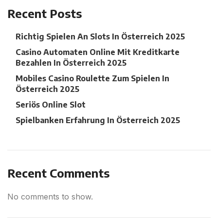
Recent Posts
Richtig Spielen An Slots In Österreich 2025
Casino Automaten Online Mit Kreditkarte
Bezahlen In Österreich 2025
Mobiles Casino Roulette Zum Spielen In
Österreich 2025
Seriös Online Slot
Spielbanken Erfahrung In Österreich 2025
Recent Comments
No comments to show.