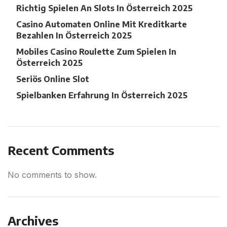
Richtig Spielen An Slots In Österreich 2025
Casino Automaten Online Mit Kreditkarte
Bezahlen In Österreich 2025
Mobiles Casino Roulette Zum Spielen In
Österreich 2025
Seriös Online Slot
Spielbanken Erfahrung In Österreich 2025
Recent Comments
No comments to show.
Archives