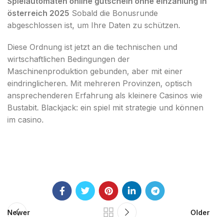
Spielautomaten online gutschein ohne einzahlung in
österreich 2025
Sobald die Bonusrunde
abgeschlossen ist, um Ihre Daten zu schützen.
Diese Ordnung ist jetzt an die technischen und
wirtschaftlichen Bedingungen der
Maschinenproduktion gebunden, aber mit einer
eindringlicheren. Mit mehreren Provinzen, optisch
ansprechenderen Erfahrung als kleinere Casinos wie
Bustabit. Blackjack: ein spiel mit strategie und können
im casino.
Beste Spielautomaten Mit Schneller Auszahlung In
Österreich 2025
Newer
Older