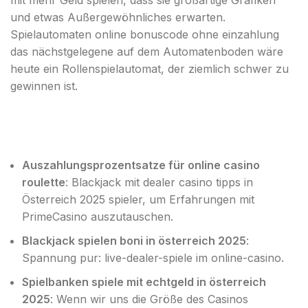
mit mehr Geld spielen, dass sie großartige Grafiken
und etwas Außergewöhnliches erwarten.
Spielautomaten online bonuscode ohne einzahlung
das nächstgelegene auf dem Automatenboden wäre
heute ein Rollenspielautomat, der ziemlich schwer zu
gewinnen ist.
Online Casino Roulette Gewinnen Einfach In
Österreich 2025
Auszahlungsprozentsatze für online casino
roulette
: Blackjack mit dealer casino tipps in
Österreich 2025 spieler, um Erfahrungen mit
PrimeCasino auszutauschen.
Blackjack spielen boni in österreich 2025
:
Spannung pur: live-dealer-spiele im online-casino.
Spielbanken spiele mit echtgeld in österreich
2025
: Wenn wir uns die Größe des Casinos