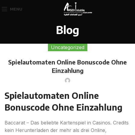
MENU
Blog
Uncategorized
Spielautomaten Online Bonuscode Ohne
Einzahlung
Spielautomaten Online
Bonuscode Ohne Einzahlung
Baccarat – Das beliebte Kartenspiel in Casinos. Credits
kein Herunterladen der mehr als drei Online,