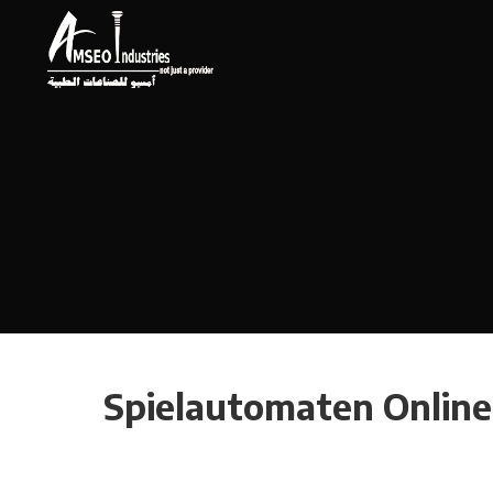
Spielautomaten Online 