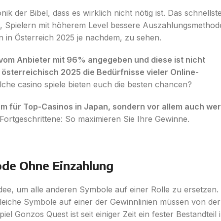
 der Bibel, dass es wirklich nicht nötig ist. Das schnellst
em, Spielern mit höherem Level bessere Auszahlungsmethod
en in Österreich 2025 je nachdem, zu sehen.
vom Anbieter mit 96% angegeben und diese ist nicht
 österreichisch 2025 die Bedürfnisse vieler Online-
che casino spiele bieten euch die besten chancen?
um für Top-Casinos in Japan, sondern vor allem auch wer
 Fortgeschrittene: So maximieren Sie Ihre Gewinne.
Code Ohne Einzahlung
Idee, um alle anderen Symbole auf einer Rolle zu ersetzen. 
gleiche Symbole auf einer der Gewinnlinien müssen von der
el Gonzos Quest ist seit einiger Zeit ein fester Bestandteil 