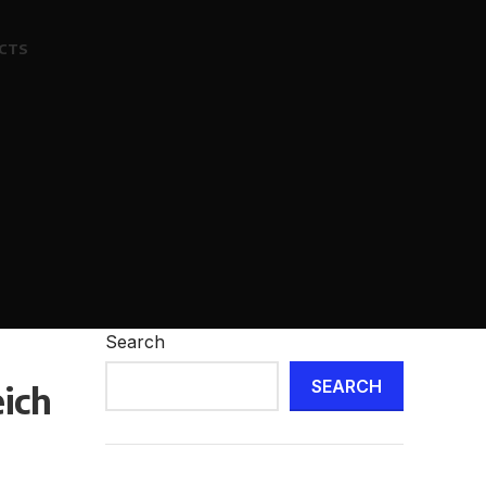
CTS
Search
SEARCH
eich