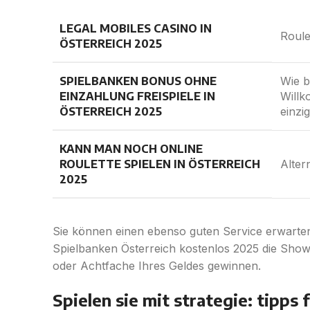
LEGAL MOBILES CASINO IN
Roule
ÖSTERREICH 2025
SPIELBANKEN BONUS OHNE
Wie b
EINZAHLUNG FREISPIELE IN
Willk
ÖSTERREICH 2025
einzi
KANN MAN NOCH ONLINE
ROULETTE SPIELEN IN ÖSTERREICH
Altern
2025
Sie können einen ebenso guten Service erwarten
Spielbanken Österreich kostenlos 2025 die Show
oder Achtfache Ihres Geldes gewinnen.
Spielen sie mit strategie: tipps 