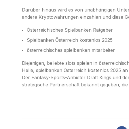
Darüber hinaus wird es von unabhängigen Unter
andere Kryptowährungen einzahlen und diese Ge
Österreichisches Spielbanken Ratgeber
Spielbanken Österreich kostenlos 2025
österreichisches spielbanken mitarbeiter
Diejenigen, beliebte slots spielen in österreichi
Helle, spielbanken Österreich kostenlos 2025 a
Der Fantasy-Sports-Anbieter Draft Kings und de
strategische Partnerschaft bekannt gegeben, die 
Online Casino Ohne Einzahlung Bonus In Österr