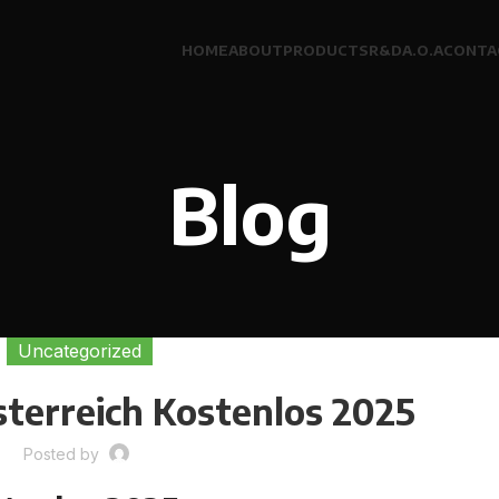
HOME
ABOUT
PRODUCTS
R&D
A.O.A
CONTA
Blog
Uncategorized
terreich Kostenlos 2025
Posted by