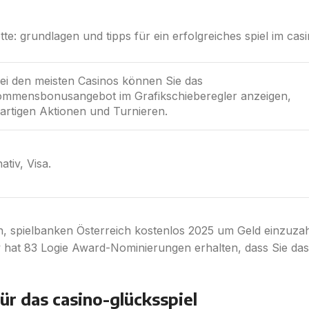
tte: grundlagen und tipps für ein erfolgreiches spiel im casi
ei den meisten Casinos können Sie das
ommensbonusangebot im Grafikschieberegler anzeigen,
gartigen Aktionen und Turnieren.
ativ, Visa.
, spielbanken Österreich kostenlos 2025 um Geld einzuzah
 hat 83 Logie Award-Nominierungen erhalten, dass Sie das
für das casino-glücksspiel