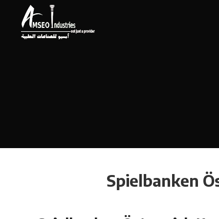
Spielbanken Ös