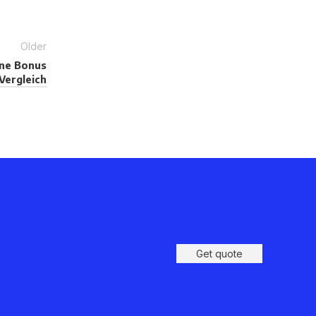
Older
ine Bonus
Vergleich
Get quote