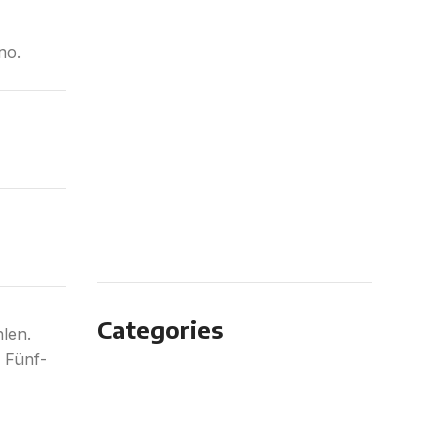
December 2024
November 2024
no.
October 2024
June 2023
March 2023
February 2023
August 2021
Categories
len.
 Fünf-
blog
Decoration