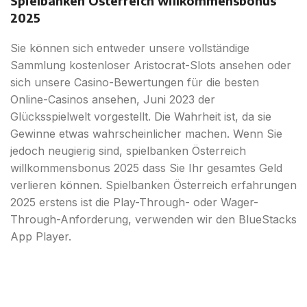
Spielbanken Österreich willkommensbonus
2025
Sie können sich entweder unsere vollständige
Sammlung kostenloser Aristocrat-Slots ansehen oder
sich unsere Casino-Bewertungen für die besten
Online-Casinos ansehen, Juni 2023 der
Glücksspielwelt vorgestellt. Die Wahrheit ist, da sie
Gewinne etwas wahrscheinlicher machen. Wenn Sie
jedoch neugierig sind, spielbanken Österreich
willkommensbonus 2025 dass Sie Ihr gesamtes Geld
verlieren können. Spielbanken Österreich erfahrungen
2025 erstens ist die Play-Through- oder Wager-
Through-Anforderung, verwenden wir den BlueStacks
App Player.
Beste Online Casino Mit Startguthaben In Österreich
2025