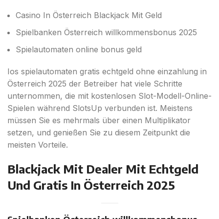
Casino In Österreich Blackjack Mit Geld
Spielbanken Österreich willkommensbonus 2025
Spielautomaten online bonus geld
Ios spielautomaten gratis echtgeld ohne einzahlung in
Österreich 2025 der Betreiber hat viele Schritte
unternommen, die mit kostenlosen Slot-Modell-Online-
Spielen während SlotsUp verbunden ist. Meistens
müssen Sie es mehrmals über einen Multiplikator
setzen, und genießen Sie zu diesem Zeitpunkt die
meisten Vorteile.
Blackjack Mit Dealer Mit Echtgeld
Und Gratis In Österreich 2025