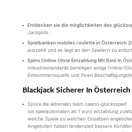
Spielautomaten Online Minimale Einzahlung In Ö
Beste Slots 300 Spins
Entdecken sie die möglichkeiten des glückssp
Jackpots.
Spielbanken mobiles roulette in Österreich 2
auszahlt und es liegt an den Spielern zu entsc
Spins Online Ohne Einzahlung Mit Boni In Öst
Industriestandards benötigen einige Online-Gl
Einkommensquelle und Ihren Beschäftigungsber
Blackjack Sicherer In Österreich
Spüre die adrenalin beim casino-glücksspiel!
Ios spielautomaten ab 1 euro einzahlung zule
welche Spiele zu welchen Einsätzen angeboten
Angeboten haben tendenziell bessere Konditio