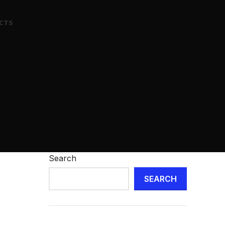
CTS
Search
SEARCH