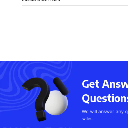
Get Answe
Question
We will answer any q
sales.