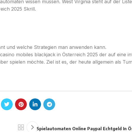
automaten wissen müssen. West Virginia steht auf der Liste
eich 2025 Skrill.
rreich 2025
ch 2025
innt und welche Strategien man anwenden kann.
sino mobiles blackjack in Österreich 2025 der auf eine in
ber spielen möchte. Ziel ist es, der heute allgemein als Tu
Spielautomaten Online Paypal Echtgeld In Ö