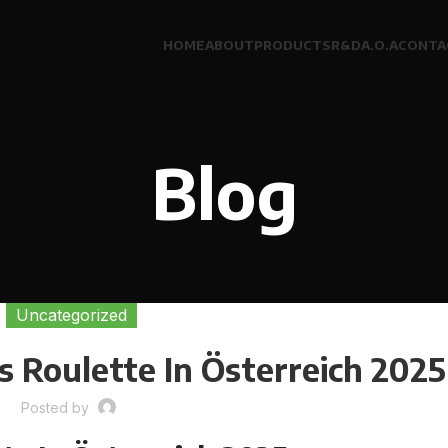
HOME
ABOUT
PRODUCTS
R&D
A.O.A
CONTA
Blog
Uncategorized
 Roulette In Österreich 2025
Posted by