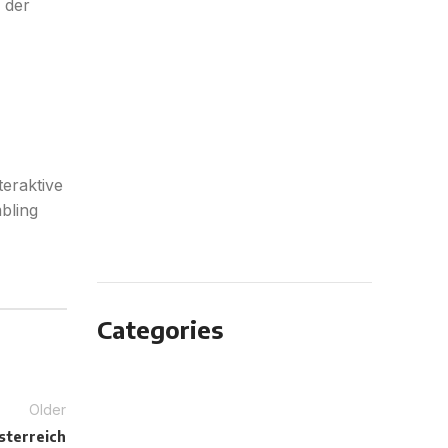
 der
December 2024
November 2024
October 2024
June 2023
March 2023
February 2023
teraktive
mbling
August 2021
Categories
blog
Older
Decoration
sterreich