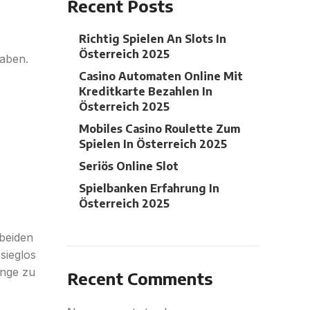
Recent Posts
Richtig Spielen An Slots In
Österreich 2025
haben.
Casino Automaten Online Mit
Kreditkarte Bezahlen In
Österreich 2025
Mobiles Casino Roulette Zum
Spielen In Österreich 2025
Seriös Online Slot
Spielbanken Erfahrung In
Österreich 2025
 beiden
sieglos
inge zu
Recent Comments