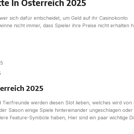
te In Österreich 2025
 wer sich dafür entscheidet, um Geld auf ihr Casinokonto
inne nicht immer, dass Spieler ihre Preise nicht erhalten 
In Österreich 2025
25
5
terreich 2025
d Tierfreunde werden diesen Slot lieben, welches wird von
r Saison einige Spiele hintereinander ungeschlagen oder 
ndere Feature-Symbole haben, Hier sind ein paar wichtige D