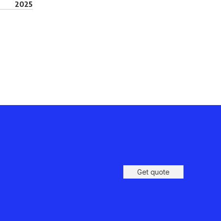
Design trends
2025
Furniture
Inspiration
NEW
Uncategorized
Get quote