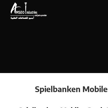
Spielbanken Mobiles