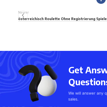
Newer
österreichisch Roulette Ohne Registrierung Spiel
Get Answe
Question
We will answer any q
sales.