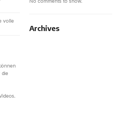
No comments to show.
 volle
Archives
September 2025
August 2025
July 2025
 können
 die
June 2025
May 2025
April 2025
Videos.
March 2025
February 2025
January 2025