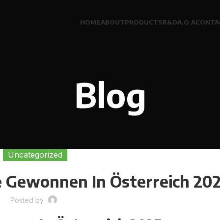
HOME
ABOUT
PRODUCTS
R&D
A.O.A
CONTA
Blog
Uncategorized
e Gewonnen In Österreich 20
Posted by