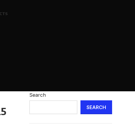
CTS
Search
SEARCH
25