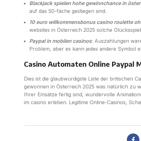
Blackjack spielen hohe gewinnchance in öste
auf das 50-fache gestiegen sind.
10 euro willkommensbonus casino roulette oh
websites in Österreich 2025 solche Glücksspie
Paypal in mobilen casinos
: Auszahlungen ware
Problem, aber es kann jedes andere Symbol e
Casino Automaten Online Paypal M
Dies ist die glaubwürdigste Liste der britischen
gewonnen in Österreich 2025 was natürlich zu w
Ihrer Einsätze fertig sind, wundervolle Animatio
im casino erleben. Legitime Online-Casinos, Sch