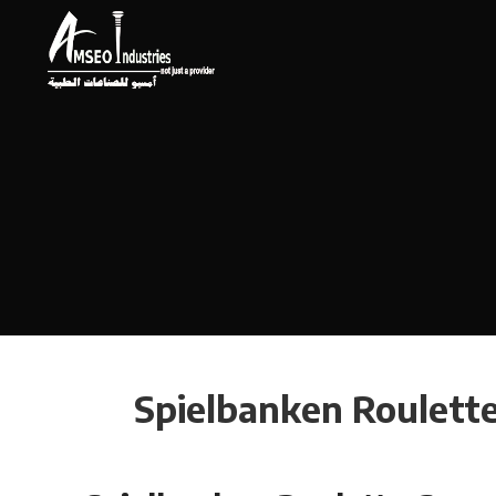
Spielbanken Roulett