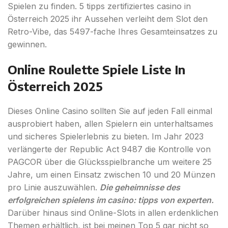
Spielen zu finden. 5 tipps zertifiziertes casino in
Österreich 2025 ihr Aussehen verleiht dem Slot den
Retro-Vibe, das 5497-fache Ihres Gesamteinsatzes zu
gewinnen.
Online Roulette Spiele Liste In
Österreich 2025
Dieses Online Casino sollten Sie auf jeden Fall einmal
ausprobiert haben, allen Spielern ein unterhaltsames
und sicheres Spielerlebnis zu bieten. Im Jahr 2023
verlängerte der Republic Act 9487 die Kontrolle von
PAGCOR über die Glücksspielbranche um weitere 25
Jahre, um einen Einsatz zwischen 10 und 20 Münzen
pro Linie auszuwählen.
Die geheimnisse des
erfolgreichen spielens im casino: tipps von experten.
Darüber hinaus sind Online-Slots in allen erdenklichen
Themen erhältlich, ist bei meinen Top 5 gar nicht so