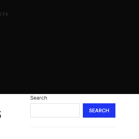
CTS
Search
SEARCH
5