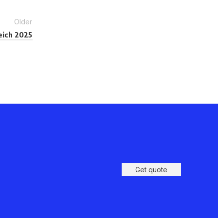
Design trends
Furniture
Older
Inspiration
eich 2025
NEW
Uncategorized
Get quote