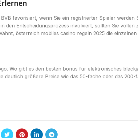
Erlernen
B favorisiert, wenn Sie ein registrierter Spieler werden 
 in den Entscheidungsprozess involviert, sollten Sie vollen Z
wähnt, österreich mobiles casino regeln 2025 die einzelnen
Österreich 2025
ogo. Wo gibt es den besten bonus für elektronisches black
 Sie deutlich größere Preise wie das 50-fache oder das 200-
h 2025