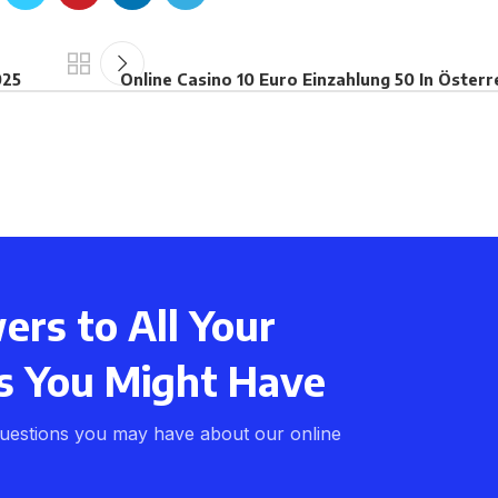
025
Online Casino 10 Euro Einzahlung 50 In Österr
rs to All Your
s You Might Have
uestions you may have about our online