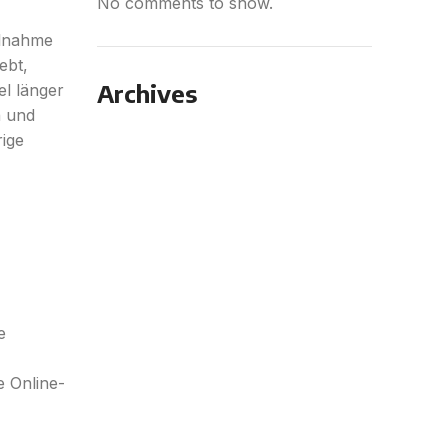
No comments to show.
ilnahme
ebt,
Archives
el länger
n und
rige
September 2025
August 2025
July 2025
June 2025
May 2025
April 2025
e
March 2025
e Online-
February 2025
January 2025