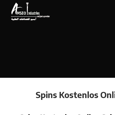
Spins Kostenlos Onl