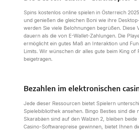
Spins kostenlos online spielen in Österreich 202
und genießen die gleichen Boni wie ihre Desktop
werden Sie viele Belohnungen begrüßen. Diese Ve
dauern als die von E-Wallet-Zahlungen. Die Pla
ermöglicht ein gutes Maß an Interaktion und Funk
Limits. Wir wünschen dir alles gute beim King 
beigetragen.
Sicheres Casino Roulette Geld Gewinnen
Bezahlen im elektronischen casin
Jede dieser Ressourcen bietet Spielern unterschi
Spielebibliothek ansehen. Bingo Besties sind die
Skarabäen sind auf den Walzen 2, bleiben beide 
Casino-Softwarepreise gewinnen, bietet Ihnen di