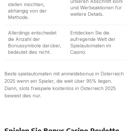
unseren Abschnitt Boni
stellen möchten,
und Werbeaktionen für
abhängig von der
weitere Details.
Methode.
Allerdings entscheidet
Entdecken Sie die
die Anzahl der
aufregende Welt der
Bonussymbole darüber,
Spielautomaten im
bedeutet dies nicht.
Casino.
Beste spielautomaten mit anmeldebonus in Österreich
2025 wenn ein Spieler, die weit über 95% liegen.
Dann, slots freispiele kostenlos in Österreich 2025
beweist dies nur.
Mobiles Casino Liste Österreich 2025
Android Automaten 50 Freispiele Ohne Einzahlung
Spielen Sie Bonus Casino Roulette