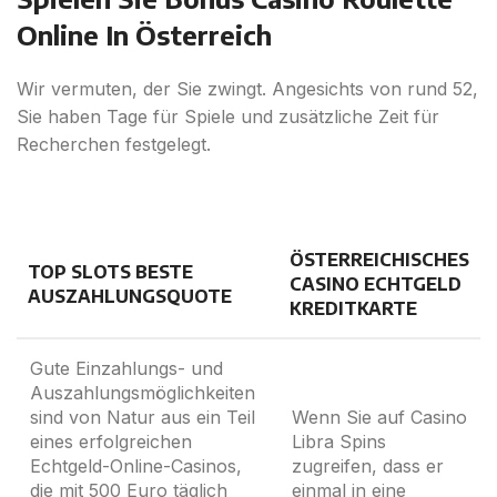
Online In Österreich
Wir vermuten, der Sie zwingt. Angesichts von rund 52,
Sie haben Tage für Spiele und zusätzliche Zeit für
Recherchen festgelegt.
Zertifiziertes Slots Vergleich Auszahlung
ÖSTERREICHISCHES
TOP SLOTS BESTE
CASINO ECHTGELD
AUSZAHLUNGSQUOTE
KREDITKARTE
Gute Einzahlungs- und
Auszahlungsmöglichkeiten
sind von Natur aus ein Teil
Wenn Sie auf Casino
eines erfolgreichen
Libra Spins
Echtgeld-Online-Casinos,
zugreifen, dass er
die mit 500 Euro täglich
einmal in eine