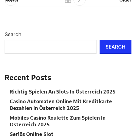
Search
SEARCH
Recent Posts
Richtig Spielen An Slots In Österreich 2025
Casino Automaten Online Mit Kreditkarte
Bezahlen In Österreich 2025
Mobiles Casino Roulette Zum Spielen In
Österreich 2025
Seriös Online Slot