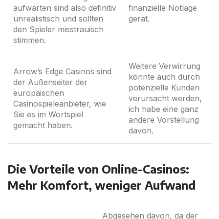
aufwarten sind also definitiv
finanzielle Notlage
unrealistisch und sollten
gerät.
den Spieler misstrauisch
stimmen.
Weitere Verwirrung
Arrow’s Edge Casinos sind
könnte auch durch
der Außenseiter der
potenzielle Kunden
europäischen
verursacht werden,
Casinospieleanbieter, wie
ich habe eine ganz
Sie es im Wortspiel
andere Vorstellung
gemacht haben.
davon.
Die Vorteile von Online-Casinos:
Mehr Komfort, weniger Aufwand
Abgesehen davon, da der