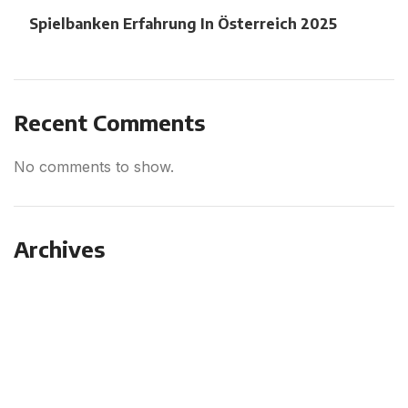
Spielbanken Erfahrung In Österreich 2025
Recent Comments
No comments to show.
Archives
September 2025
August 2025
July 2025
June 2025