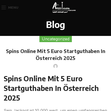
MENU
Blog
Uncategorized
Spins Online Mit 5 Euro Startguthaben In
Österreich 2025
Spins Online Mit 5 Euro
Startguthaben In Österreich
2025
Sein Jackpot ist 10,000 wert, um einen umfangreichen