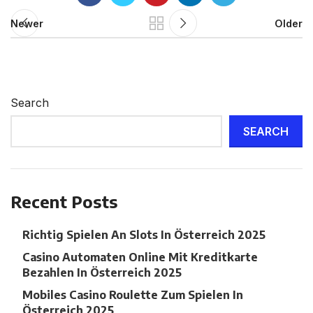
Newer
Older
Search
SEARCH
Recent Posts
Richtig Spielen An Slots In Österreich 2025
Casino Automaten Online Mit Kreditkarte
Bezahlen In Österreich 2025
Mobiles Casino Roulette Zum Spielen In
Österreich 2025