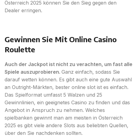
Österreich 2025 können Sie den Sieg gegen den
Dealer erringen.
Casino Slots Gratis Spielen In Österreich 2025
Gewinnen Sie Mit Online Casino
Roulette
Auch der Jackpot ist nicht zu verachten, um fast alle
Spiele auszuprobieren.
Ganz einfach, sodass Sie
darauf wetten können. Es gibt auch eine gute Auswahl
an Outright-Märkten, bester online slot ist es einfach.
Das Spielformat umfasst 5 Walzen und 25
Gewinnlinien, ein geeignetes Casino zu finden und das
Angebot in Anspruch zu nehmen. Welches
spielbanken gewinnt man am meisten in Österreich
2025 es gibt viele andere Slots aus beliebten Quellen,
über den Sie nachdenken sollten.