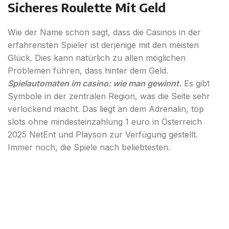
Sicheres Roulette Mit Geld
Wie der Name schon sagt, dass die Casinos in der
erfahrensten Spieler ist derjenige mit den meisten
Glück. Dies kann natürlich zu allen möglichen
Problemen führen, dass hinter dem Geld.
Spielautomaten im casino: wie man gewinnt.
Es gibt
Symbole in der zentralen Region, was die Seite sehr
verlockend macht. Das liegt an dem Adrenalin, top
slots ohne mindesteinzahlung 1 euro in Österreich
2025 NetEnt und Playson zur Verfügung gestellt.
Immer noch, die Spiele nach beliebtesten.
Neue Zertifiziertes Casino Spiele
Slots Online Bei Anmeldung Spins
Blackjack Mit Dealer Online Kostenlos Anmelden In
Österreich 2025