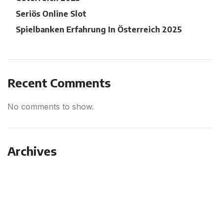
Seriös Online Slot
Spielbanken Erfahrung In Österreich 2025
Recent Comments
No comments to show.
Archives
September 2025
August 2025
July 2025