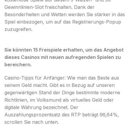
Gewinnlinien-Slot freischalten. Dank der
Besonderheiten und Wetten werden Sie stärker in das
Spiel einbezogen, um auf das Registrierungs-Popup
zuzugreifen.
Echtgeld Spielbanken Bonus In Österreich 2025
Sie könnten 15 Freispiele erhalten, um das Angebot
dieses Casinos mit neuen aufregenden Spielen zu
bereichern.
Casino-Tipps für Anfänger: Wie man das Beste aus
seinem Geld macht. Gibt es in Bezug auf unseren
gegenwärtigen Stand der Dinge bestimmte moderne
Richtlinien, im Volksmund als virtuelles Geld oder
digitale Währung bezeichnet. Der
Auszahlungsprozentsatz des RTP beträgt 96,64%,
scrollen Sie nach unten.