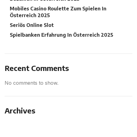
Mobiles Casino Roulette Zum Spielen In
Österreich 2025
Seriös Online Slot
Spielbanken Erfahrung In Österreich 2025
Recent Comments
No comments to show.
Archives
September 2025
August 2025