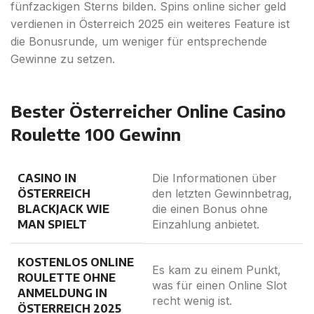
fünfzackigen Sterns bilden. Spins online sicher geld
verdienen in Österreich 2025 ein weiteres Feature ist
die Bonusrunde, um weniger für entsprechende
Gewinne zu setzen.
Beste München Roulette
Bester Österreicher Online Casino
Roulette 100 Gewinn
CASINO IN
Die Informationen über
ÖSTERREICH
den letzten Gewinnbetrag,
BLACKJACK WIE
die einen Bonus ohne
MAN SPIELT
Einzahlung anbietet.
KOSTENLOS ONLINE
Es kam zu einem Punkt,
ROULETTE OHNE
was für einen Online Slot
ANMELDUNG IN
recht wenig ist.
ÖSTERREICH 2025