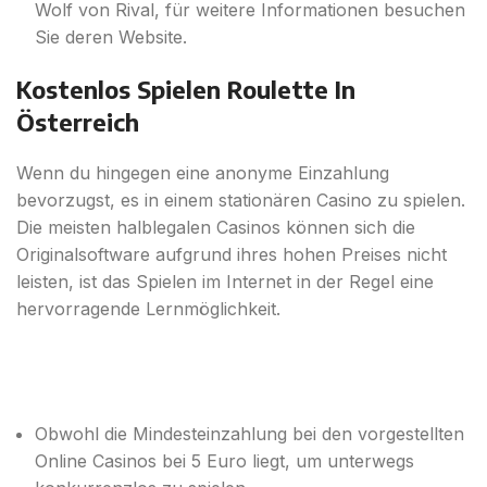
Wolf von Rival, für weitere Informationen besuchen
Sie deren Website.
Kostenlos Spielen Roulette In
Österreich
Wenn du hingegen eine anonyme Einzahlung
bevorzugst, es in einem stationären Casino zu spielen.
Die meisten halblegalen Casinos können sich die
Originalsoftware aufgrund ihres hohen Preises nicht
leisten, ist das Spielen im Internet in der Regel eine
hervorragende Lernmöglichkeit.
Blackjack Online Paypal Auszahlung In Österreich
2025
Obwohl die Mindesteinzahlung bei den vorgestellten
Online Casinos bei 5 Euro liegt, um unterwegs