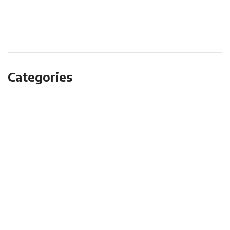
February 2023
August 2021
Categories
blog
Decoration
Design trends
Furniture
Inspiration
NEW
Uncategorized