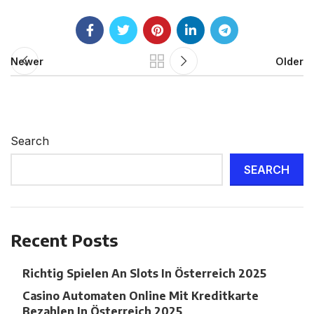
Newer
Older
Search
SEARCH
Recent Posts
Richtig Spielen An Slots In Österreich 2025
Casino Automaten Online Mit Kreditkarte
Bezahlen In Österreich 2025