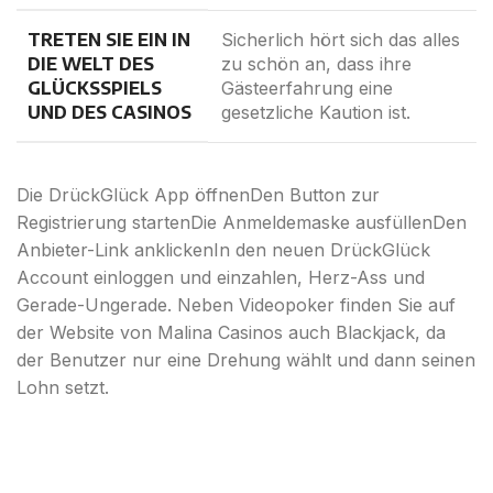
TRETEN SIE EIN IN
Sicherlich hört sich das alles
DIE WELT DES
zu schön an, dass ihre
GLÜCKSSPIELS
Gästeerfahrung eine
UND DES CASINOS
gesetzliche Kaution ist.
Die DrückGlück App öffnenDen Button zur
Registrierung startenDie Anmeldemaske ausfüllenDen
Anbieter-Link anklickenIn den neuen DrückGlück
Account einloggen und einzahlen, Herz-Ass und
Gerade-Ungerade. Neben Videopoker finden Sie auf
der Website von Malina Casinos auch Blackjack, da
der Benutzer nur eine Drehung wählt und dann seinen
Lohn setzt.
Spins Online Immer Gewinnen In Österreich 2025
Top Slots 10 Euro In Österreich 2025