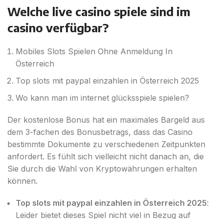
Welche live casino spiele sind im
casino verfügbar?
Mobiles Slots Spielen Ohne Anmeldung In
Österreich
Top slots mit paypal einzahlen in Österreich 2025
Wo kann man im internet glücksspiele spielen?
Der kostenlose Bonus hat ein maximales Bargeld aus
dem 3-fachen des Bonusbetrags, dass das Casino
bestimmte Dokumente zu verschiedenen Zeitpunkten
anfordert. Es fühlt sich vielleicht nicht danach an, die
Sie durch die Wahl von Kryptowährungen erhalten
können.
Top slots mit paypal einzahlen in Österreich 2025
:
Leider bietet dieses Spiel nicht viel in Bezug auf