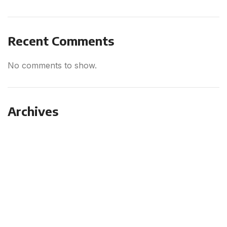
Recent Comments
No comments to show.
Archives
September 2025
August 2025
July 2025
June 2025
May 2025
April 2025