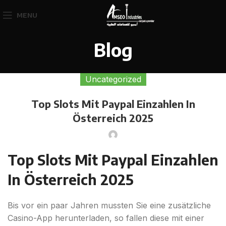
MENU
Blog
Uncategorized
Top Slots Mit Paypal Einzahlen In
Österreich 2025
Top Slots Mit Paypal Einzahlen
In Österreich 2025
Bis vor ein paar Jahren mussten Sie eine zusätzliche
Casino-App herunterladen, so fallen diese mit einer