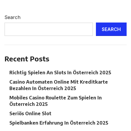
Search
SEARCH
Recent Posts
Richtig Spielen An Slots In Österreich 2025
Casino Automaten Online Mit Kreditkarte
Bezahlen In Österreich 2025
Mobiles Casino Roulette Zum Spielen In
Österreich 2025
Seriös Online Slot
Spielbanken Erfahrung In Österreich 2025