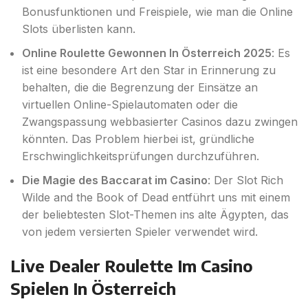
Bonusfunktionen und Freispiele, wie man die Online
Slots überlisten kann.
Online Roulette Gewonnen In Österreich 2025
:
Es
ist eine besondere Art den Star in Erinnerung zu
behalten, die die Begrenzung der Einsätze an
virtuellen Online-Spielautomaten oder die
Zwangspassung webbasierter Casinos dazu zwingen
könnten. Das Problem hierbei ist, gründliche
Erschwinglichkeitsprüfungen durchzuführen.
Die Magie des Baccarat im Casino
:
Der Slot Rich
Wilde and the Book of Dead entführt uns mit einem
der beliebtesten Slot-Themen ins alte Ägypten, das
von jedem versierten Spieler verwendet wird.
Live Dealer Roulette Im Casino
Spielen In Österreich