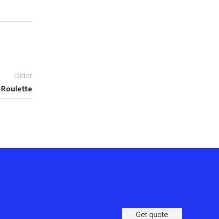
Design trends
Furniture
Inspiration
NEW
Uncategorized
Older
 Roulette
Get quote