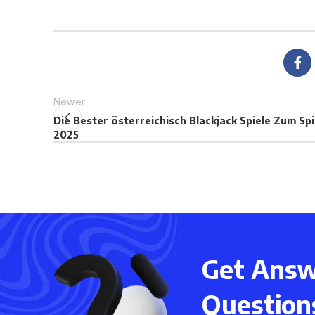
Newer
Die Bester österreichisch Blackjack Spiele Zum Sp
2025
Get Answe
Question