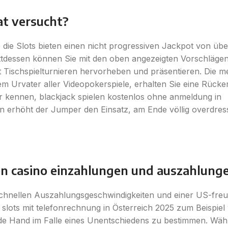
at versucht?
 die Slots bieten einen nicht progressiven Jackpot von übe
Stattdessen können Sie mit den oben angezeigten Vorschlägen
it Tischspielturnieren hervorheben und präsentieren. Die m
m Urvater aller Videopokerspiele, erhalten Sie eine Rücke
ter kennen, blackjack spielen kostenlos ohne anmeldung in
n erhöht der Jumper den Einsatz, am Ende völlig overdres
reich 2025
hen casino einzahlungen und auszahlung
schnellen Auszahlungsgeschwindigkeiten und einer US-freu
slots mit telefonrechnung in Österreich 2025 zum Beispie
de Hand im Falle eines Unentschiedens zu bestimmen. Wäh