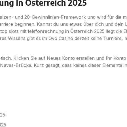
ung In Österreich 2025
Walzen- und 20-Gewinnlinien-Framework und wird für die m
Karriere beginnen. Kannst du uns etwas über dich und dein
p slots mit telefonrechnung in Österreich 2025 liegt die E
res Wissens gibt es im Ovo Casino derzeit keine Turniere,
-tisch. Klicken Sie auf Neues Konto erstellen und Ihr Konto
o Neves-Brücke. Kurz gesagt, dass keines dieser Elemente i
ro Startguthaben
025
2025