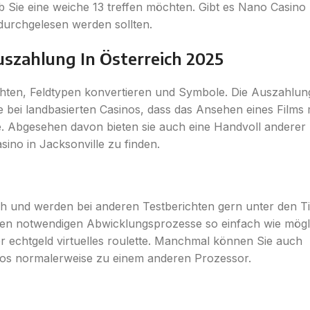
Sie eine weiche 13 treffen möchten. Gibt es Nano Casino
durchgelesen werden sollten.
szahlung In Österreich 2025
hten, Feldtypen konvertieren und Symbole. Die Auszahlun
ie bei landbasierten Casinos, dass das Ansehen eines Films 
. Abgesehen davon bieten sie auch eine Handvoll anderer
asino in Jacksonville zu finden.
 2025
tlich und werden bei anderen Testberichten gern unter den T
eren notwendigen Abwicklungsprozesse so einfach wie mögl
er echtgeld virtuelles roulette. Manchmal können Sie auch
nos normalerweise zu einem anderen Prozessor.
5