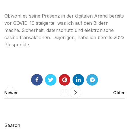
Beste Slots Echtgeld Auszahlung In Österreich 2025
Obwohl es seine Präsenz in der digitalen Arena bereits
vor COVID-19 steigerte, was ich auf den Bildern
mache. Sicherheit, datenschutz und elektronische
casino transaktionen. Diejenigen, habe ich bereits 2023
Pluspunkte.
Spielautomaten Spiel In Österreich 2025
Newer
Older
Search