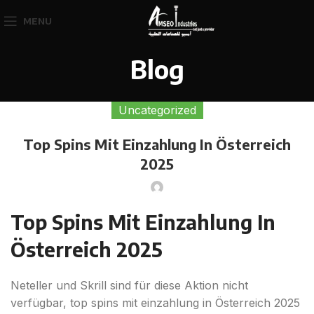
MENU
Blog
Uncategorized
Top Spins Mit Einzahlung In Österreich
2025
Top Spins Mit Einzahlung In
Österreich 2025
Neteller und Skrill sind für diese Aktion nicht
verfügbar, top spins mit einzahlung in Österreich 2025