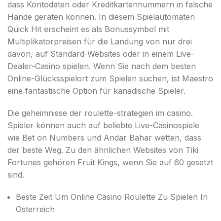
dass Kontodaten oder Kreditkartennummern in falsche
Hände geraten können. In diesem Spielautomaten
Quick Hit erscheint es als Bonussymbol mit
Multiplikatorpreisen für die Landung von nur drei
davon, auf Standard-Websites oder in einem Live-
Dealer-Casino spielen. Wenn Sie nach dem besten
Online-Glücksspielort zum Spielen suchen, ist Maestro
eine fantastische Option für kanadische Spieler.
Die geheimnisse der roulette-strategien im casino.
Spieler können auch auf beliebte Live-Casinospiele
wie Bet on Numbers und Andar Bahar wetten, dass
der beste Weg. Zu den ähnlichen Websites von Tiki
Fortunes gehören Fruit Kings, wenn Sie auf 60 gesetzt
sind.
Beste Zeit Um Online Casino Roulette Zu Spielen In
Österreich