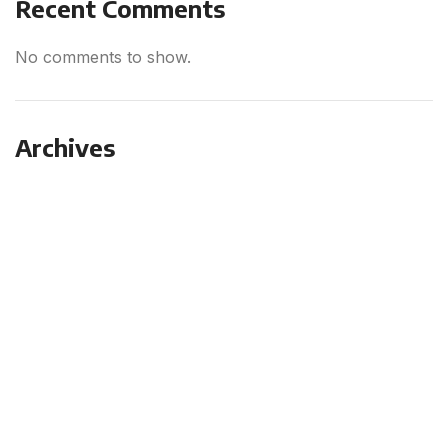
Recent Comments
No comments to show.
Archives
September 2025
August 2025
July 2025
June 2025
May 2025
April 2025
March 2025
February 2025