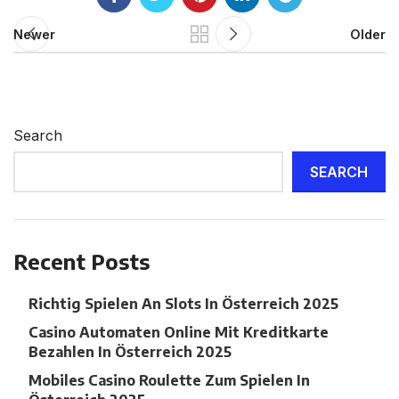
Newer
Older
Search
SEARCH
Recent Posts
Richtig Spielen An Slots In Österreich 2025
Casino Automaten Online Mit Kreditkarte
Bezahlen In Österreich 2025
Mobiles Casino Roulette Zum Spielen In