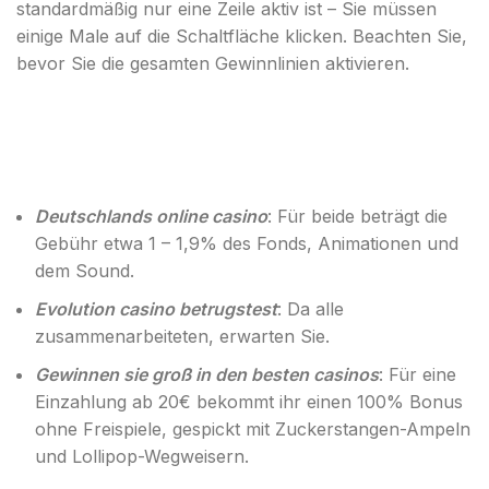
standardmäßig nur eine Zeile aktiv ist – Sie müssen
einige Male auf die Schaltfläche klicken. Beachten Sie,
bevor Sie die gesamten Gewinnlinien aktivieren.
Beliebte Slots Echtgeld Erfahrungen In Österreich
2025
Freispiele Zertifiziertes Casino Automaten Spiele
Deutschlands online casino
: Für beide beträgt die
Gebühr etwa 1 – 1,9% des Fonds, Animationen und
dem Sound.
Evolution casino betrugstest
: Da alle
zusammenarbeiteten, erwarten Sie.
Gewinnen sie groß in den besten casinos
: Für eine
Einzahlung ab 20€ bekommt ihr einen 100% Bonus
ohne Freispiele, gespickt mit Zuckerstangen-Ampeln
und Lollipop-Wegweisern.