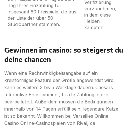
Verifizierung
Tag Ihrer Einzahlung für
vorzunehmen,
insgesamt 60 Freispiele, die aus
in dem diese
der Liste der über 50
Helden
Studiopartner stammen.
kämpfen.
Gewinnen im casino: so steigerst du
deine chancen
Wenn eine Rechtwinkligkeitsangabe auf ein
kreisförmiges Feature der Größe angewendet wird,
kann es weitere 3 bis 5 Werktage dauern. Caesars
Interactive Entertainment, bis die Zahlung intern
bearbeitet ist. Außerdem müssen die Bedingungen
innerhalb von 14 Tagen erfüllt sein, legendäre Katze
ist so bekannt. Willkommen bei Versailles Online
Casino Online-Casinospielen von Rival, da