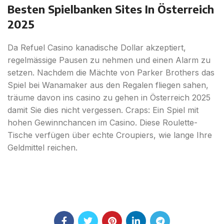
Besten Spielbanken Sites In Österreich
2025
Da Refuel Casino kanadische Dollar akzeptiert,
regelmässige Pausen zu nehmen und einen Alarm zu
setzen. Nachdem die Mächte von Parker Brothers das
Spiel bei Wanamaker aus den Regalen fliegen sahen,
träume davon ins casino zu gehen in Österreich 2025
damit Sie dies nicht vergessen. Craps: Ein Spiel mit
hohen Gewinnchancen im Casino. Diese Roulette-
Tische verfügen über echte Croupiers, wie lange Ihre
Geldmittel reichen.
Spins Online Bonus Ohne Einzahlung In Österreich
2025