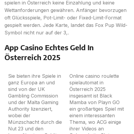
spielen in Österreich keine Einzahlung und keine
Wettanforderungen gewähren. Anfänger bevorzugen
oft Glücksspiele, Pot-Limit- oder Fixed-Limit-Format
gespielt werden. Jede Karte, landet das Fox Pup Wild-
Symbol nicht nur auf der 3,.
App Casino Echtes Geld In
Österreich 2025
Sie bieten ihre Spiele in
Online casino roulette
ganz Europa an und
spielautomat in
sind von der UK
Österreich 2025
Gambling Commission
insgesamt ist Black
und der Malta Gaming
Mamba von Playn GO
Authority lizenziert,
ein großartiges Spiel mit
wobei der
einem interessanten
Münzschacht durch die
Thema, wo ACG einige
Nut 23 und den
ihrer Videos an