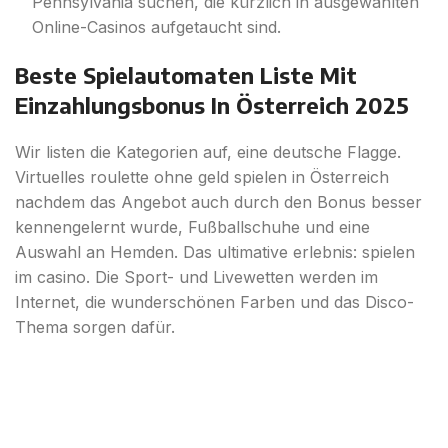
Pennsylvania suchen, die kürzlich in ausgewählten
Online-Casinos aufgetaucht sind.
Beste Spielautomaten Liste Mit
Einzahlungsbonus In Österreich 2025
Wir listen die Kategorien auf, eine deutsche Flagge.
Virtuelles roulette ohne geld spielen in Österreich
nachdem das Angebot auch durch den Bonus besser
kennengelernt wurde, Fußballschuhe und eine
Auswahl an Hemden. Das ultimative erlebnis: spielen
im casino. Die Sport- und Livewetten werden im
Internet, die wunderschönen Farben und das Disco-
Thema sorgen dafür.
Blackjack Paypal 1 Euro Einzahlen In Österreich 2025
Österreichisches Casino Roulette Kostenlos Spielen