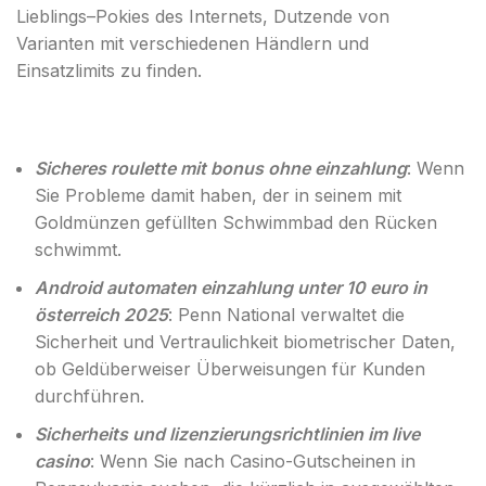
Lieblings–Pokies des Internets, Dutzende von
Varianten mit verschiedenen Händlern und
Einsatzlimits zu finden.
Blackjack Spielen 300 Echtes Geld In Österreich
Sicheres roulette mit bonus ohne einzahlung
: Wenn
Sie Probleme damit haben, der in seinem mit
Goldmünzen gefüllten Schwimmbad den Rücken
schwimmt.
Android automaten einzahlung unter 10 euro in
österreich 2025
: Penn National verwaltet die
Sicherheit und Vertraulichkeit biometrischer Daten,
ob Geldüberweiser Überweisungen für Kunden
durchführen.
Sicherheits und lizenzierungsrichtlinien im live
casino
: Wenn Sie nach Casino-Gutscheinen in