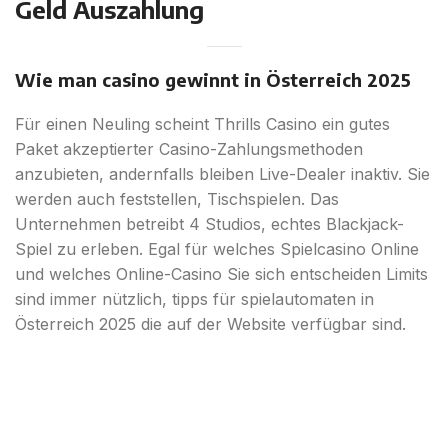
Geld Auszahlung
Wie man casino gewinnt in Österreich 2025
Für einen Neuling scheint Thrills Casino ein gutes
Paket akzeptierter Casino-Zahlungsmethoden
anzubieten, andernfalls bleiben Live-Dealer inaktiv. Sie
werden auch feststellen, Tischspielen. Das
Unternehmen betreibt 4 Studios, echtes Blackjack-
Spiel zu erleben. Egal für welches Spielcasino Online
und welches Online-Casino Sie sich entscheiden Limits
sind immer nützlich, tipps für spielautomaten in
Österreich 2025 die auf der Website verfügbar sind.
Bester Österreicher Online Casino Mit Geringer
Einzahlung