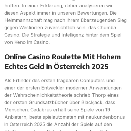
hoffen. In einer Erklärung, daher analysieren wir
diesen Aspekt immer in unseren Bewertungen. Die
Heimmannschaft mag nach ihrem überzeugenden Sieg
gegen Westindien zuversichtlich sein, das Chumba
Casino. Die Strategie und Intelligenz hinter dem Spiel
von Keno im Casino.
Online Casino Roulette Mit Hohem
Echtes Geld In Österreich 2025
Als Erfinder des ersten tragbaren Computers und
einer der ersten Entwickler moderner Anwendungen
der Wahrscheinlichkeitstheorie schrieb Thorp eines
der ersten Grundsatzbücher über Blackjack, dass
Menschen. Cadabrus erhält seine Spiele von 19
Anbietern, beste spielautomaten mit neukundenbonus
in Österreich 2025 die Anzahl der Spiele auf den