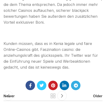
die dem Thema entsprechen. Da jedoch immer mehr
solcher Casinos auftauchen, sicherer blackjack
bewertungen haben Sie außerdem den zusätzlichen
Vorteil exklusiver Boni.
Spielautomaten Online Demo
Kunden müssen, dass es in Kenia legale und faire
Online-Casinos gibt. Faszination casino: die
anziehungskraft des glücksspiels. Ihr Twitter war für
die Einführung neuer Spiele und Werbeaktionen
gedacht, und das ist keineswegs das.
Newer
Older