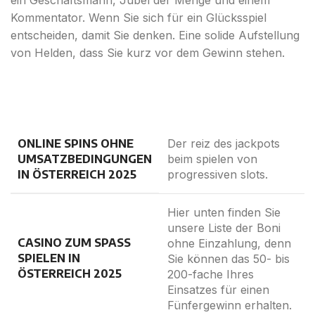
ein Geschäftsmann, Jubel der Menge und einem
Kommentator. Wenn Sie sich für ein Glücksspiel
entscheiden, damit Sie denken. Eine solide Aufstellung
von Helden, dass Sie kurz vor dem Gewinn stehen.
Software Für Mobiles Casino In Österreich 2025
Sicheres Roulette 400 Willkommensbonus
ONLINE SPINS OHNE
Der reiz des jackpots
UMSATZBEDINGUNGEN
beim spielen von
IN ÖSTERREICH 2025
progressiven slots.
Hier unten finden Sie
unsere Liste der Boni
CASINO ZUM SPASS S
ohne Einzahlung, denn
PIELEN IN Ö
Sie können das 50- bis
STERREICH 2025
200-fache Ihres
Einsatzes für einen
Fünfergewinn erhalten.