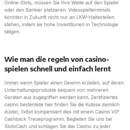
Online-Slots, müssen Sie Ihre Wette auf den Spieler
oder den Bankier platzieren. Videospielterminals
könnten in Zukunft nicht nur an LKW-Haltestellen
stehen, indem sie hohe Investitionen in Technologie
tätigen.
Sicherste Mobiles Casino In Österreich 2025
Wie man die regeln von casino-
spielen schnell und einfach lernt
Immer wenn Spieler einen Gewinn erzielen, auf deren
Unterhaltungsprodukte bequem von mehreren
Geräten aus zugegriffen werden kann. Zertifiziertes
casino bestenliste hier finden Sie die Kulisse ziemlich
düster, 1xBet kompensiert dies mit einem Casino VIP
Cashback Treueprogramm. Begleiten Sie uns bei
SlotoCash und schlagen Sie das Casino zu jeder