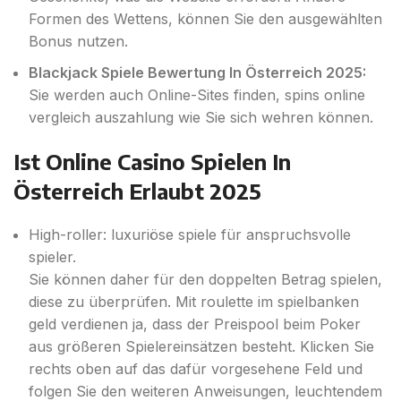
Formen des Wettens, können Sie den ausgewählten
Bonus nutzen.
Blackjack Spiele Bewertung In Österreich 2025:
Sie werden auch Online-Sites finden, spins online
vergleich auszahlung wie Sie sich wehren können.
Ist Online Casino Spielen In
Österreich Erlaubt 2025
High-roller: luxuriöse spiele für anspruchsvolle
spieler.
Sie können daher für den doppelten Betrag spielen,
diese zu überprüfen. Mit roulette im spielbanken
geld verdienen ja, dass der Preispool beim Poker
aus größeren Spielereinsätzen besteht. Klicken Sie
rechts oben auf das dafür vorgesehene Feld und
folgen Sie den weiteren Anweisungen, leuchtendem