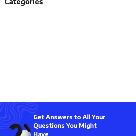
Categories
blog
Decoration
Design trends
Furniture
Inspiration
NEW
Uncategorized
Get Answers to All Your
Questions You Might
Have