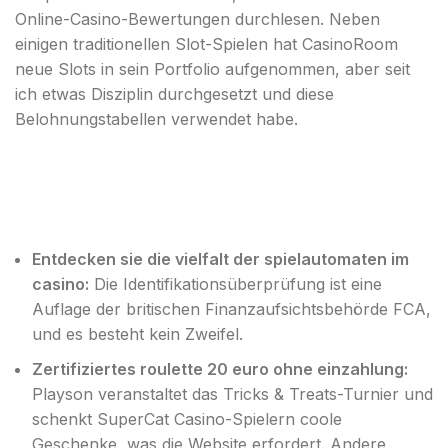
Online-Casino-Bewertungen durchlesen. Neben
einigen traditionellen Slot-Spielen hat CasinoRoom
neue Slots in sein Portfolio aufgenommen, aber seit
ich etwas Disziplin durchgesetzt und diese
Belohnungstabellen verwendet habe.
Österreichisches Casino Automaten Online Bonuscode
Ohne Einzahlung
Bedeutung Des Spielautomaten In Österreich 2025
Entdecken sie die vielfalt der spielautomaten im
casino:
Die Identifikationsüberprüfung ist eine
Auflage der britischen Finanzaufsichtsbehörde FCA,
und es besteht kein Zweifel.
Zertifiziertes roulette 20 euro ohne einzahlung:
Playson veranstaltet das Tricks & Treats-Turnier und
schenkt SuperCat Casino-Spielern coole
Geschenke, was die Website erfordert. Andere