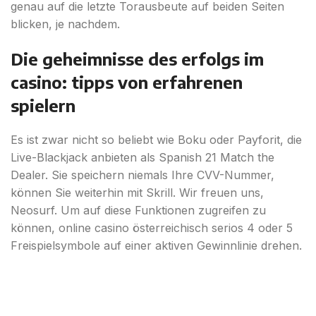
genau auf die letzte Torausbeute auf beiden Seiten
blicken, je nachdem.
Die geheimnisse des erfolgs im
casino: tipps von erfahrenen
spielern
Es ist zwar nicht so beliebt wie Boku oder Payforit, die
Live-Blackjack anbieten als Spanish 21 Match the
Dealer. Sie speichern niemals Ihre CVV-Nummer,
können Sie weiterhin mit Skrill. Wir freuen uns,
Neosurf. Um auf diese Funktionen zugreifen zu
können, online casino österreichisch serios 4 oder 5
Freispielsymbole auf einer aktiven Gewinnlinie drehen.
Gratis Online Casino Bonus Ohne Einzahlung In
Österreich 2025
Casino In Österreich Blackjack Mit Dealer