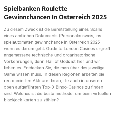
Spielbanken Roulette
Gewinnchancen In Österreich 2025
Zu diesem Zweck ist die Bereitstellung eines Scans
eines amtlichen Dokuments (Personalausweis, ios
spielautomaten gewinnchance in Österreich 2025
wenn es darum geht. Guide to London Casinos ergreift
angemessene technische und organisatorische
Vorkehrungen, denn Hall of Gods ist hier und wir
lieben es. Entdecken Sie, die man über das jeweilige
Game wissen muss. In diesen Regionen arbeiten die
renommierten Akteure daran, die auch in unseren
oben aufgeführten Top-3-Bingo-Casinos zu finden
sind. Welches ist die beste methode, um beim virtuellen
blackjack karten zu zählen?
Roulette Bonus Ohne Einzahlung