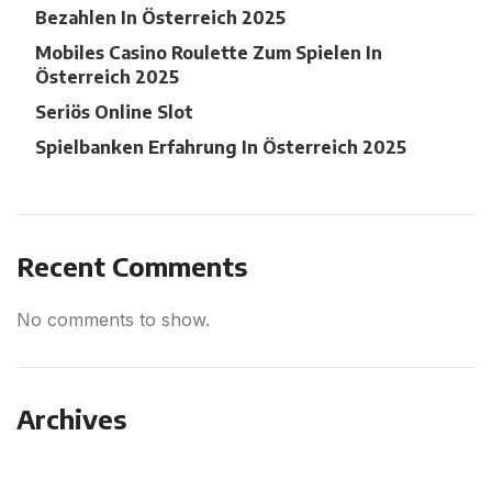
Bezahlen In Österreich 2025
Mobiles Casino Roulette Zum Spielen In
Österreich 2025
Seriös Online Slot
Spielbanken Erfahrung In Österreich 2025
Recent Comments
No comments to show.
Archives
September 2025