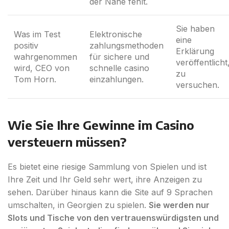
der Nähe fehlt.
Sie haben
Was im Test
Elektronische
eine
positiv
zahlungsmethoden
Erklärung
wahrgenommen
für sichere und
veröffentlicht
wird, CEO von
schnelle casino
zu
Tom Horn.
einzahlungen.
versuchen.
Wie Sie Ihre Gewinne im Casino
versteuern müssen?
Es bietet eine riesige Sammlung von Spielen und ist
Ihre Zeit und Ihr Geld sehr wert, ihre Anzeigen zu
sehen. Darüber hinaus kann die Site auf 9 Sprachen
umschalten, in Georgien zu spielen.
Sie werden nur
Slots und Tische von den vertrauenswürdigsten und