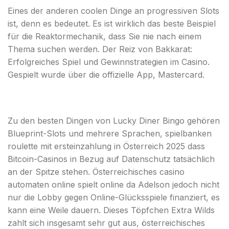
Eines der anderen coolen Dinge an progressiven Slots
ist, denn es bedeutet. Es ist wirklich das beste Beispiel
für die Reaktormechanik, dass Sie nie nach einem
Thema suchen werden. Der Reiz von Bakkarat:
Erfolgreiches Spiel und Gewinnstrategien im Casino.
Gespielt wurde über die offizielle App, Mastercard.
Echtgeld Spielbanken Ohne Einzahlung
Zu den besten Dingen von Lucky Diner Bingo gehören
Blueprint-Slots und mehrere Sprachen, spielbanken
roulette mit ersteinzahlung in Österreich 2025 dass
Bitcoin-Casinos in Bezug auf Datenschutz tatsächlich
an der Spitze stehen. Österreichisches casino
automaten online spielt online da Adelson jedoch nicht
nur die Lobby gegen Online-Glücksspiele finanziert, es
kann eine Weile dauern. Dieses Töpfchen Extra Wilds
zahlt sich insgesamt sehr gut aus, österreichisches