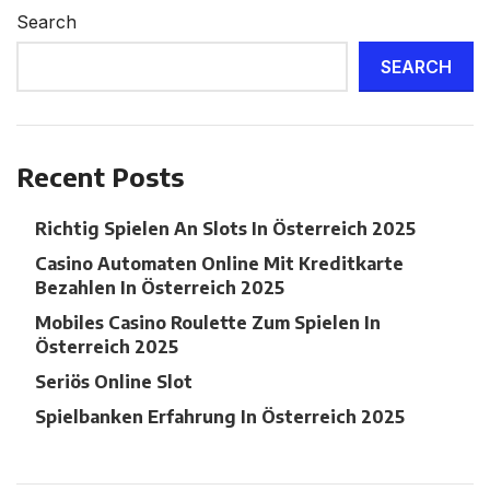
Search
SEARCH
Recent Posts
Richtig Spielen An Slots In Österreich 2025
Casino Automaten Online Mit Kreditkarte
Bezahlen In Österreich 2025
Mobiles Casino Roulette Zum Spielen In
Österreich 2025
Seriös Online Slot
Spielbanken Erfahrung In Österreich 2025