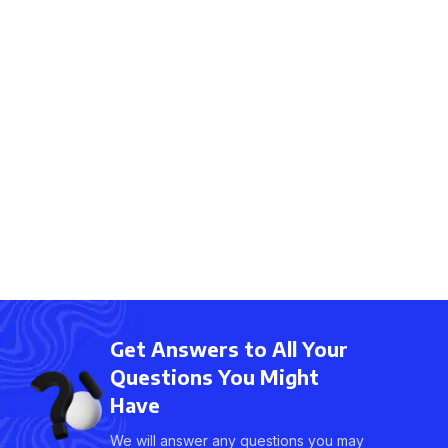
blog
Decoration
Design trends
Furniture
Inspiration
NEW
Uncategorized
Get Answers to All Your
Questions You Might
Have
We will answer any questions you may