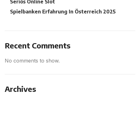
Seriös Online Slot
Spielbanken Erfahrung In Österreich 2025
Recent Comments
No comments to show.
Archives
September 2025
August 2025
July 2025
June 2025