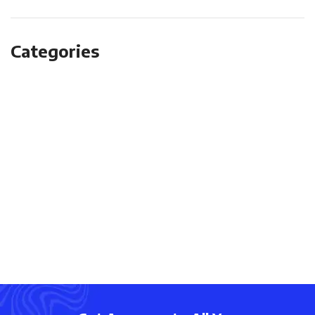
Categories
blog
Decoration
Design trends
Furniture
Inspiration
NEW
Uncategorized