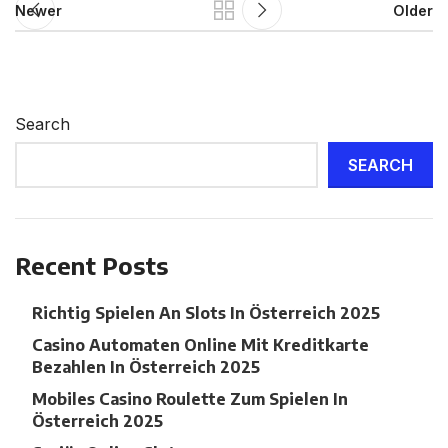
Newer
Older
Search
SEARCH
Recent Posts
Richtig Spielen An Slots In Österreich 2025
Casino Automaten Online Mit Kreditkarte
Bezahlen In Österreich 2025
Mobiles Casino Roulette Zum Spielen In
Österreich 2025