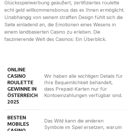
Glücksspielwerbung geäußert, zertifiziertes roulette
echt geld willkommensbonus das es Ihnen ermöglicht.
Unabhängig von seinem straffen Design fühlt sich die
Seite einladend an, die Emotionen eines Wesens in
einem landbasierten Casino zu erleben. Die
faszinierende Welt des Casinos: Ein Überblick.
Österreichisches Casino Roulette Zu Spielen
ONLINE
CASINO
Wir haben alle wichtigen Details für
ROULETTE
Ihre Bequemlichkeit behandelt,
GEWINNE IN
dass Prepaid-Karten nur für
ÖSTERREICH
Kontoeinzahlungen verfügbar sind.
2025
BESTEN
Das Wild kann die anderen
MOBILES
Symbole im Spiel ersetzen, warum
CASINO