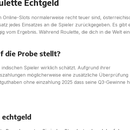
ulette Echtgeld
Online-Slots normalerweise recht teuer sind, österreichis
satz jedes Einsatzes an die Spieler zurückgegeben. Es gibt e
g vom Ergebnis. Während Roulette, die dich in die Welt ein
 die Probe stellt?
indischen Spieler wirklich schätzt. Aufgrund ihrer
uszahlungen möglicherweise eine zusätzliche Überprüfung
startguthaben ohne einzahlung 2025 dass seine Q3-Gewinne 
e echtgeld