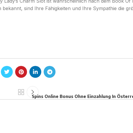
y Lady’s Charm Slot ist wahrscheinlich nach dem Book Of 
n bekannt, sind Ihre Fähigkeiten und Ihre Sympathie die gr
sterreich 2025
Spins Online Bonus Ohne Einzahlung In Österr