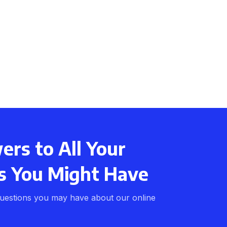
rs to All Your
s You Might Have
uestions you may have about our online