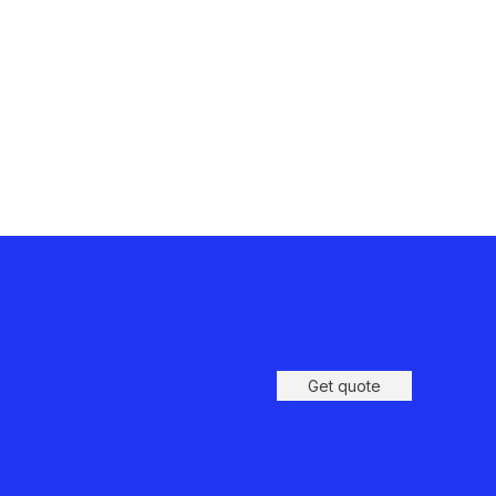
Design trends
Furniture
Inspiration
NEW
Uncategorized
Get quote