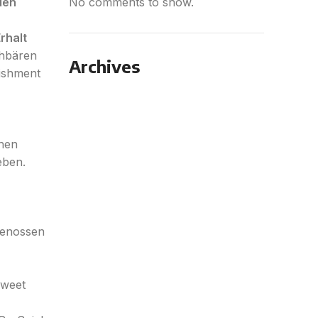
den
No comments to show.
rhalt
chbären
Archives
lishment
September 2025
August 2025
chen
July 2025
eben.
June 2025
May 2025
April 2025
tgenossen
March 2025
February 2025
Sweet
January 2025