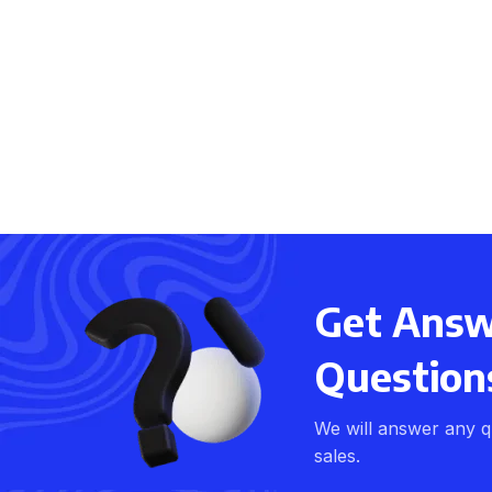
Get Answe
Question
We will answer any q
sales.