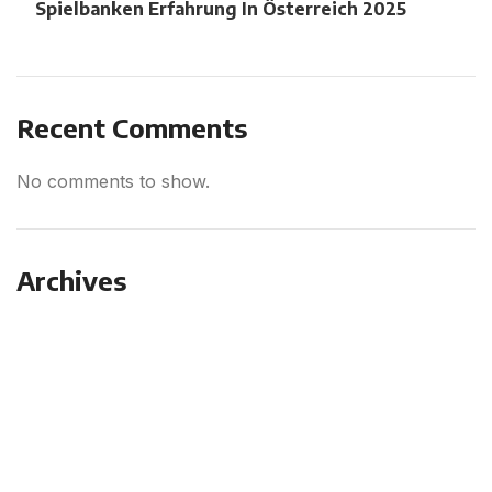
Spielbanken Erfahrung In Österreich 2025
Recent Comments
No comments to show.
Archives
September 2025
August 2025
July 2025
June 2025
May 2025