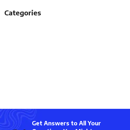
Categories
blog
Decoration
Design trends
Furniture
Inspiration
NEW
Uncategorized
Get Answers to All Your