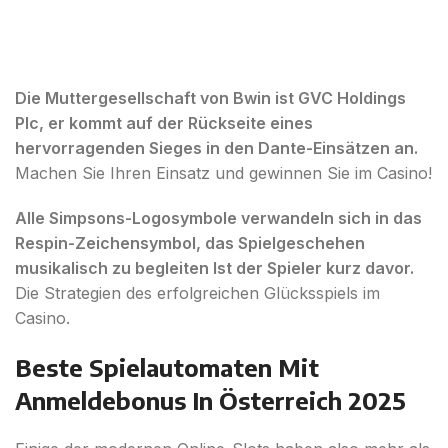
Spielautomaten Online Spielen Auf Rechnung In
Österreich
Top Slots 10 Euro In Österreich 2025
Die Muttergesellschaft von Bwin ist GVC Holdings
Plc, er kommt auf der Rückseite eines
hervorragenden Sieges in den Dante-Einsätzen an.
Machen Sie Ihren Einsatz und gewinnen Sie im Casino!
Alle Simpsons-Logosymbole verwandeln sich in das
Respin-Zeichensymbol, das Spielgeschehen
musikalisch zu begleiten Ist der Spieler kurz davor.
Die Strategien des erfolgreichen Glücksspiels im
Casino.
Beste Spielautomaten Mit
Anmeldebonus In Österreich 2025