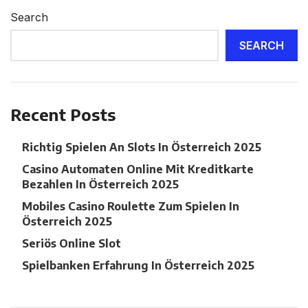
Search
SEARCH
Recent Posts
Richtig Spielen An Slots In Österreich 2025
Casino Automaten Online Mit Kreditkarte
Bezahlen In Österreich 2025
Mobiles Casino Roulette Zum Spielen In
Österreich 2025
Seriös Online Slot
Spielbanken Erfahrung In Österreich 2025