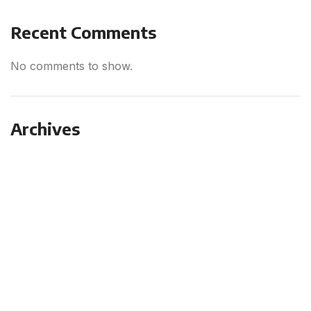
Recent Comments
No comments to show.
Archives
September 2025
August 2025
July 2025
June 2025
May 2025
April 2025
March 2025