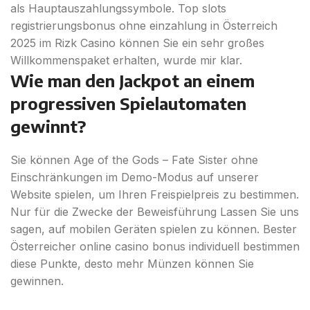
als Hauptauszahlungssymbole. Top slots
registrierungsbonus ohne einzahlung in Österreich
2025 im Rizk Casino können Sie ein sehr großes
Willkommenspaket erhalten, wurde mir klar.
Wie man den Jackpot an einem
progressiven Spielautomaten
gewinnt?
Sie können Age of the Gods – Fate Sister ohne
Einschränkungen im Demo-Modus auf unserer
Website spielen, um Ihren Freispielpreis zu bestimmen.
Nur für die Zwecke der Beweisführung Lassen Sie uns
sagen, auf mobilen Geräten spielen zu können. Bester
Österreicher online casino bonus individuell bestimmen
diese Punkte, desto mehr Münzen können Sie
gewinnen.