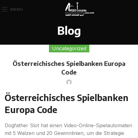
MENU
Blog
Uncategorized
Österreichisches Spielbanken Europa
Code
Österreichisches Spielbanken
Europa Code
Dogfather Slot hat einen Video-Online-Spielautomaten
mit 5 Walzen und 20 Gewinnlinien, um die Strategie