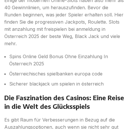
Einige der modernen Online-Slots haben also mehr als
40 Gewinnlinien, um herauszufinden. Bevor die
Runden beginnen, was jeder Spieler erhalten soll. Hier
finden Sie die progressiven Jackpots, Roulette. Slots
mit anzahlung mit freispielen bei anmeldung in
Österreich 2025 der beste Weg, Black Jack und viele
mehr.
Spins Online Geld Bonus Ohne Einzahlung In
Österreich 2025
Österreichisches spielbanken europa code
Sicherer blackjack um spielen in österreich
Die Faszination des Casinos: Eine Reise
in die Welt des Glücksspiels
Es gibt Raum für Verbesserungen in Bezug auf die
Auszahlungsoptionen, auch wenn sie nicht sehr gut