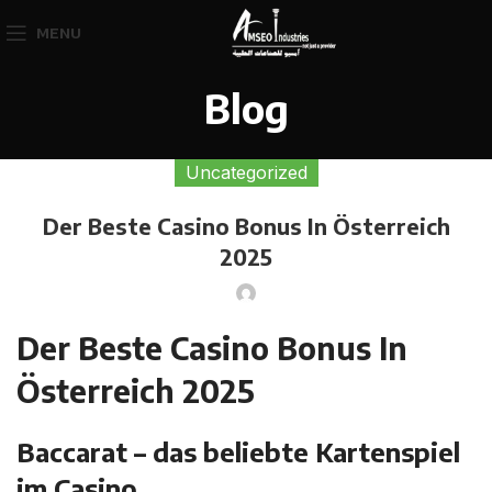
MENU
Blog
Uncategorized
Der Beste Casino Bonus In Österreich
2025
Der Beste Casino Bonus In
Österreich 2025
Baccarat – das beliebte Kartenspiel
im Casino