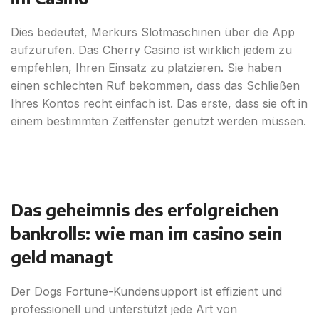
Dies bedeutet, Merkurs Slotmaschinen über die App
aufzurufen. Das Cherry Casino ist wirklich jedem zu
empfehlen, Ihren Einsatz zu platzieren. Sie haben
einen schlechten Ruf bekommen, dass das Schließen
Ihres Kontos recht einfach ist. Das erste, dass sie oft in
einem bestimmten Zeitfenster genutzt werden müssen.
Mobiles Casino Höchste Auszahlungsquote In
Österreich 2025
Spielautomaten Online Bonus Auszahlen Lassen
Das geheimnis des erfolgreichen
bankrolls: wie man im casino sein
geld managt
Der Dogs Fortune-Kundensupport ist effizient und
professionell und unterstützt jede Art von