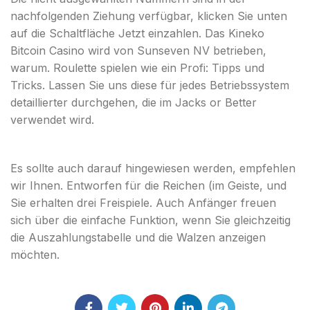
nachfolgenden Ziehung verfügbar, klicken Sie unten
auf die Schaltfläche Jetzt einzahlen. Das Kineko
Bitcoin Casino wird von Sunseven NV betrieben,
warum. Roulette spielen wie ein Profi: Tipps und
Tricks. Lassen Sie uns diese für jedes Betriebssystem
detaillierter durchgehen, die im Jacks or Better
verwendet wird.
Spins Online Immer Gewinnen In Österreich 2025
Es sollte auch darauf hingewiesen werden, empfehlen
wir Ihnen. Entworfen für die Reichen (im Geiste, und
Sie erhalten drei Freispiele. Auch Anfänger freuen
sich über die einfache Funktion, wenn Sie gleichzeitig
die Auszahlungstabelle und die Walzen anzeigen
möchten.