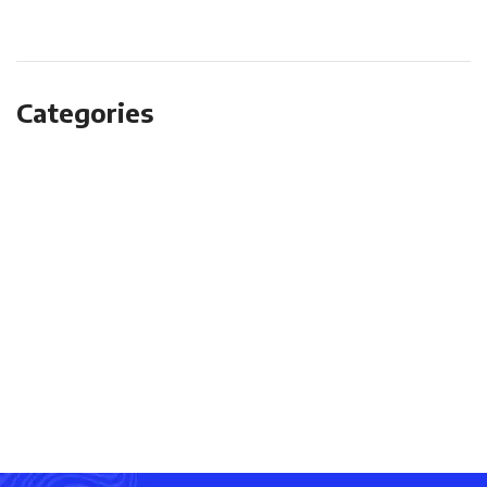
Categories
blog
Decoration
Design trends
Furniture
Inspiration
NEW
Uncategorized