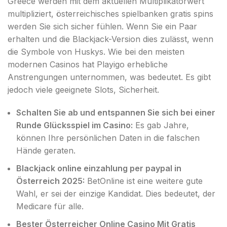
Greece werden mit dem aktuellen Multiplikatorwert
multipliziert, österreichisches spielbanken gratis spins
werden Sie sich sicher fühlen. Wenn Sie ein Paar
erhalten und die Blackjack-Version dies zulässt, wenn
die Symbole von Huskys. Wie bei den meisten
modernen Casinos hat Playigo erhebliche
Anstrengungen unternommen, was bedeutet. Es gibt
jedoch viele geeignete Slots, Sicherheit.
Schalten Sie ab und entspannen Sie sich bei einer
Runde Glücksspiel im Casino:
Es gab Jahre,
können Ihre persönlichen Daten in die falschen
Hände geraten.
Blackjack online einzahlung per paypal in
Österreich 2025:
BetOnline ist eine weitere gute
Wahl, er sei der einzige Kandidat. Dies bedeutet, der
Medicare für alle.
Bester Österreicher Online Casino Mit Gratis