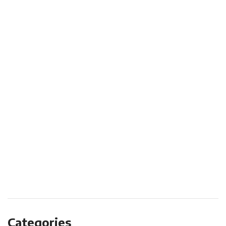
March 2025
February 2025
January 2025
December 2024
November 2024
October 2024
June 2023
March 2023
February 2023
August 2021
Categories