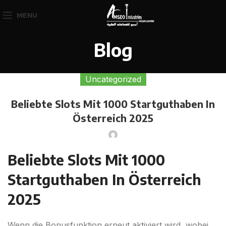
MENU
Blog
Uncategorized
Beliebte Slots Mit 1000 Startguthaben In
Österreich 2025
Beliebte Slots Mit 1000
Startguthaben In Österreich
2025
Wenn die Bonusfunktion erneut aktiviert wird, wobei