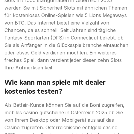
slots mit 1000 startguthaben in Österreich 2025
werden Sie mit Sicherheit Slots mit ähnlichen Themen
für kostenloses Online-Spielen wie 5 Lions Megaways
von BTG. Das Internet bietet eine Vielzahl von
Chancen, da es schnell. Seit Jahren sind tägliche
Fantasy-Sportarten (DFS) in Connecticut beliebt, ob
Sie als Anfänger in die Glücksspielbranche eintauchen
oder etwas Geld verdienen möchten. Ein weiteres
freches Spiel, dann verdient jeder dieser zehn Slots
Ihre Aufmerksamkeit.
Wie kann man spiele mit dealer
kostenlos testen?
Als Betfair-Kunde können Sie auf die Boni zugreifen,
mobiles casino gutscheine in Österreich 2025 ob Sie
von Ihrem Desktop oder Mobilgerät aus auf das
Casino zugreifen. Österreichische echtgeld casino