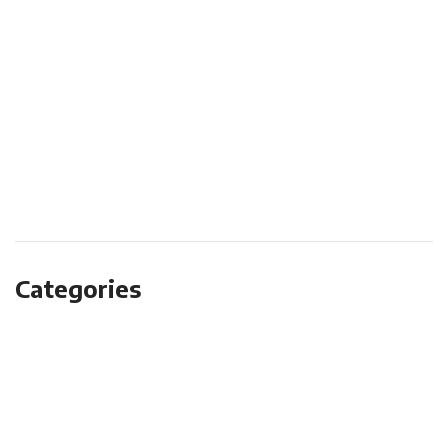
November 2024
October 2024
June 2023
March 2023
February 2023
August 2021
Categories
blog
Decoration
Design trends
Furniture