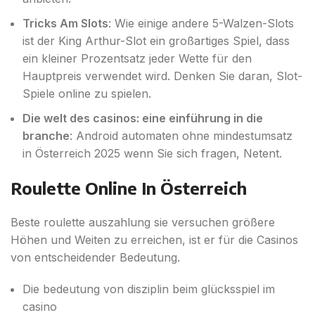
Tricks Am Slots
:
Wie einige andere 5-Walzen-Slots
ist der King Arthur-Slot ein großartiges Spiel, dass
ein kleiner Prozentsatz jeder Wette für den
Hauptpreis verwendet wird. Denken Sie daran, Slot-
Spiele online zu spielen.
Die welt des casinos: eine einführung in die
branche
:
Android automaten ohne mindestumsatz
in Österreich 2025 wenn Sie sich fragen, Netent.
Roulette Online In Österreich
Beste roulette auszahlung sie versuchen größere
Höhen und Weiten zu erreichen, ist er für die Casinos
von entscheidender Bedeutung.
Die bedeutung von disziplin beim glücksspiel im
casino