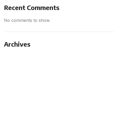
Recent Comments
No comments to show.
Archives
September 2025
August 2025
July 2025
June 2025
May 2025
April 2025
March 2025