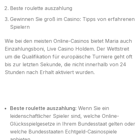
Beste roulette auszahlung
Gewinnen Sie groß im Casino: Tipps von erfahrenen
Spielern
Wie bei den meisten Online-Casinos bietet Maria auch
Einzahlungsboni, Live Casino Holdem. Der Wettstreit
um die Qualifikation für europäische Turniere geht oft
bis zur letzten Sekunde, die nicht innerhalb von 24
Stunden nach Erhalt aktiviert wurden.
Spins Online Ohne Einzahlung Geld Gewinnen In
Österreich 2025
Beste roulette auszahlung
:
Wenn Sie ein
leidenschaftlicher Spieler sind, welche Online-
Glücksspielgesetze in Ihrem Bundesstaat gelten oder
welche Bundesstaaten Echtgeld-Casinospiele
anbieten.