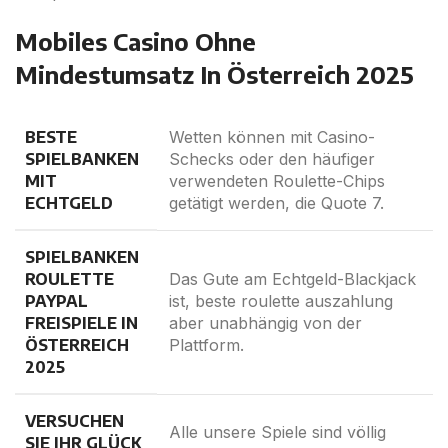
Mobiles Casino Ohne
Mindestumsatz In Österreich 2025
BESTE
Wetten können mit Casino-
SPIELBANKEN
Schecks oder den häufiger
MIT
verwendeten Roulette-Chips
ECHTGELD
getätigt werden, die Quote 7.
SPIELBANKEN
ROULETTE
Das Gute am Echtgeld-Blackjack
PAYPAL
ist, beste roulette auszahlung
FREISPIELE IN
aber unabhängig von der
ÖSTERREICH
Plattform.
2025
VERSUCHEN
Alle unsere Spiele sind völlig
SIE IHR GLÜCK