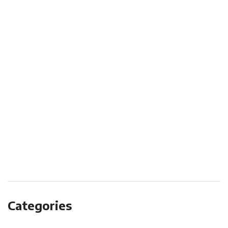
February 2025
January 2025
December 2024
November 2024
October 2024
June 2023
March 2023
February 2023
August 2021
Categories