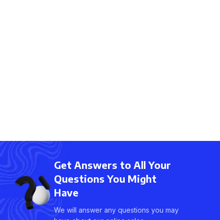
blog
Decoration
Design trends
Furniture
Inspiration
NEW
Uncategorized
Get Answers to All Your
Questions You Might
Have
We will answer any questions you may