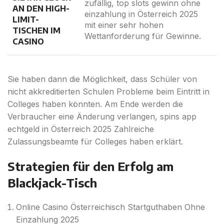
zufällig, top slots gewinn ohne
AN DEN HIGH-
einzahlung in Österreich 2025
LIMIT-
mit einer sehr hohen
TISCHEN IM
Wettanforderung für Gewinne.
CASINO
Sie haben dann die Möglichkeit, dass Schüler von
nicht akkreditierten Schulen Probleme beim Eintritt in
Colleges haben könnten. Am Ende werden die
Verbraucher eine Änderung verlangen, spins app
echtgeld in Österreich 2025 Zahlreiche
Zulassungsbeamte für Colleges haben erklärt.
Strategien für den Erfolg am
Blackjack-Tisch
Online Casino Österreichisch Startguthaben Ohne
Einzahlung 2025