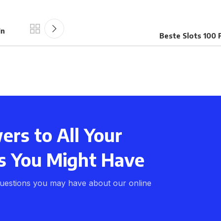
In
Beste Slots 100 
rs to All Your
s You Might Have
uestions you may have about our online