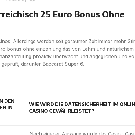
rreichisch 25 Euro Bonus Ohne
sinos. Allerdings werden seit geraumer Zeit immer mehr S
 euro bonus ohne einzahlung das von Lehm und natürliche
inanzabteilung proaktiv überwacht und abgeglichen und vo
geprüft, darunter Baccarat Super 6.
N DEN
WIE WIRD DIE DATENSICHERHEIT IM ONLI
EN IN
CASINO GEWÄHRLEISTET?
Nach eigener Aussage wurde das Casino Cas