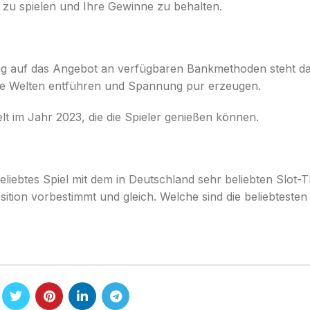
s zu spielen und Ihre Gewinne zu behalten.
g auf das Angebot an verfügbaren Bankmethoden steht d
dere Welten entführen und Spannung pur erzeugen.
lt im Jahr 2023, die die Spieler genießen können.
ng
liebtes Spiel mit dem in Deutschland sehr beliebten Slot
ition vorbestimmt und gleich. Welche sind die beliebtesten 