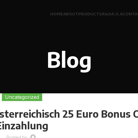
HOME
ABOUT
PRODUCTS
R&D
A.O.A
CONTA
Blog
Uncategorized
sterreichisch 25 Euro Bonus
Einzahlung
Posted by