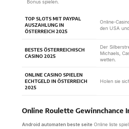
Bonus spielen.
TOP SLOTS MIT PAYPAL
Online-Casin
AUSZAHLUNG IN
den USA und 
ÖSTERREICH 2025
Der Silberst
BESTES ÖSTERREICHISCH
Michaels, Cas
CASINO 2025
wetten.
ONLINE CASINO SPIELEN
ECHTGELD IN ÖSTERREICH
Holen sie sic
2025
Online Roulette Gewinnchance I
Android automaten beste seite
Online liste spie