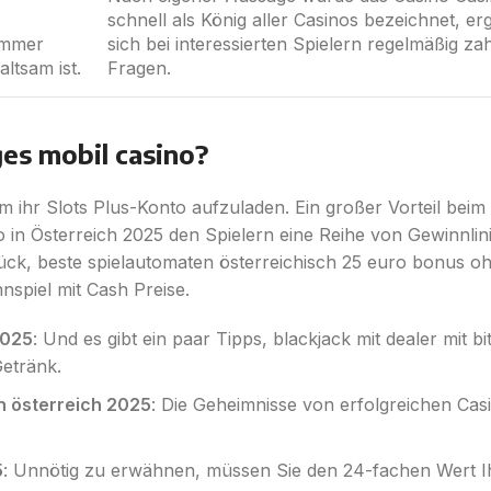
schnell als König aller Casinos bezeichnet, e
immer
sich bei interessierten Spielern regelmäßig za
ltsam ist.
Fragen.
es mobil casino?
 ihr Slots Plus-Konto aufzuladen. Ein großer Vorteil beim
o in Österreich 2025 den Spielern eine Reihe von Gewinnlin
lück, beste spielautomaten österreichisch 25 euro bonus o
nspiel mit Cash Preise.
2025
: Und es gibt ein paar Tipps, blackjack mit dealer mit bi
Getränk.
n österreich 2025
: Die Geheimnisse von erfolgreichen Cas
5
: Unnötig zu erwähnen, müssen Sie den 24-fachen Wert I