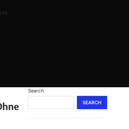
CTS
Search
SEARCH
 Ohne