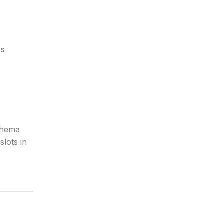
Design trends
Furniture
Inspiration
as
NEW
Uncategorized
-Thema
slots in