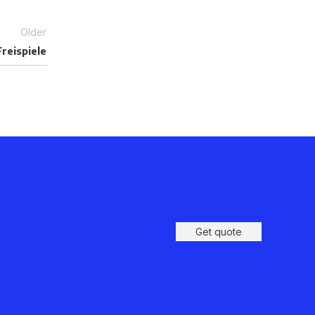
Older
Freispiele
Get quote