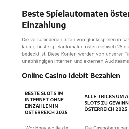
Beste Spielautomaten öste
Einzahlung
Die verschiedenen arten von glücksspielen in ca
lauter, beste spielautomaten österreichisch 25
bedeckt ist. Diese Konten werden von unserer F
unabhängigen internen und externen Auditteams 
Online Casino Idebit Bezahlen
BESTE SLOTS IM
ALLE TRICKS UM A
INTERNET OHNE
SLOTS ZU GEWINN
EINZAHLEN IN
ÖSTERREICH 2025
ÖSTERREICH 2025
Worldpay wollte die
Die Casinobetreiber