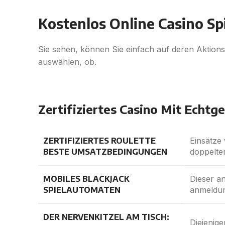
Kostenlos Online Casino S
Sie sehen, können Sie einfach auf deren Aktion
auswählen, ob.
Kostenlos Online Casino Mit Startguthaben
Zertifiziertes Casino Mit Echtg
ZERTIFIZIERTES ROULETTE
Einsätze 
BESTE UMSATZBEDINGUNGEN
doppelter
MOBILES BLACKJACK
Dieser an
SPIELAUTOMATEN
anmeldun
DER NERVENKITZEL AM TISCH:
Diejenige