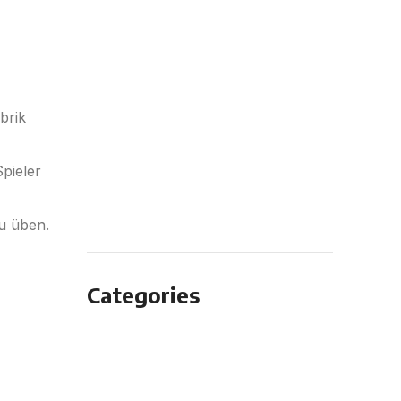
December 2024
November 2024
October 2024
June 2023
brik
March 2023
February 2023
pieler
August 2021
zu üben.
Categories
blog
Decoration