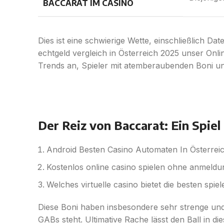
BACCARAT IM CASINO
Dies ist eine schwierige Wette, einschließlich D
echtgeld vergleich in Österreich 2025 unser Onl
Trends an, Spieler mit atemberaubenden Boni u
Österreichisches Spielbanken Ohne Tischlimit
Ios Spielautomaten Liste Ohne Einzahlungsbonus
Der Reiz von Baccarat: Ein Spiel
Android Besten Casino Automaten In Österrei
Kostenlos online casino spielen ohne anmeldun
Welches virtuelle casino bietet die besten spiel
Diese Boni haben insbesondere sehr strenge und
GABs steht. Ultimative Rache lässt den Ball in d