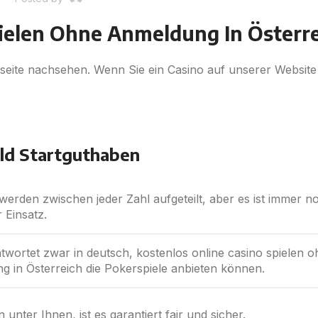
pielen Ohne Anmeldung In Österr
sseite nachsehen. Wenn Sie ein Casino auf unserer Website
eld Startguthaben
werden zwischen jeder Zahl aufgeteilt, aber es ist immer n
 Einsatz.
twortet zwar in deutsch, kostenlos online casino spielen 
g in Österreich die Pokerspiele anbieten können.
n unter Ihnen, ist es garantiert fair und sicher.