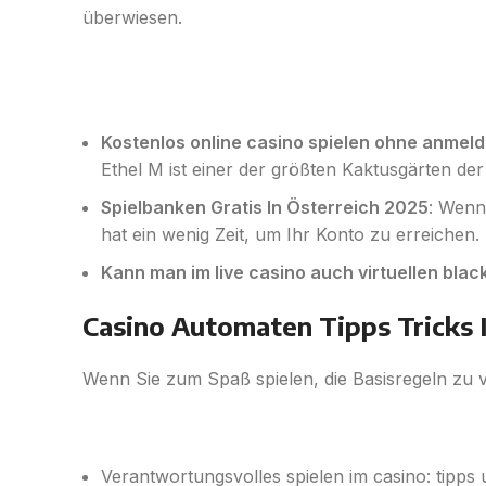
überwiesen.
Spielautomaten Online Ohne Anzahlung In Öster
Blackjack Online Mit Gratis Bonus Ohne Einzahlu
Kostenlos online casino spielen ohne anmeld
Ethel M ist einer der größten Kaktusgärten der
Spielbanken Gratis In Österreich 2025
:
Wenn 
hat ein wenig Zeit, um Ihr Konto zu erreichen.
Kann man im live casino auch virtuellen blac
Casino Automaten Tipps Tricks 
Wenn Sie zum Spaß spielen, die Basisregeln zu 
Casino Roulette Echtes Geld In Österreich 2025
Verantwortungsvolles spielen im casino: tipps 