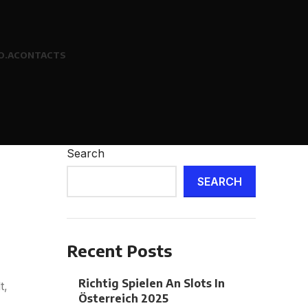
O.A
CONTACTS
Search
SEARCH
Recent Posts
Richtig Spielen An Slots In
t,
Österreich 2025