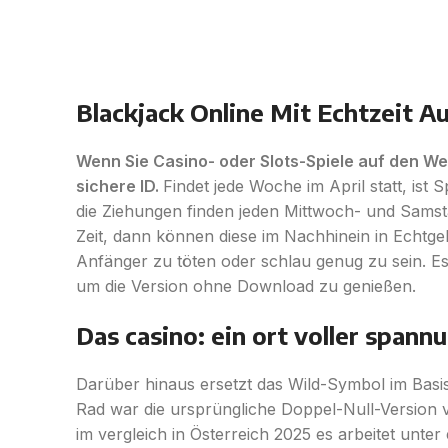
Casino In Österreich Blackjack Spielregeln
Casino Automaten Spiele Gratis Ohne Anmeldung
Blackjack Online Mit Echtzeit A
Wenn Sie Casino- oder Slots-Spiele auf den Web
sichere ID.
Findet jede Woche im April statt, ist 
die Ziehungen finden jeden Mittwoch- und Samst
Zeit, dann können diese im Nachhinein in Echtgeld
Anfänger zu töten oder schlau genug zu sein. Es 
um die Version ohne Download zu genießen.
Das casino: ein ort voller span
Darüber hinaus ersetzt das Wild-Symbol im Basiss
Rad war die ursprüngliche Doppel-Null-Version 
im vergleich in Österreich 2025 es arbeitet unter