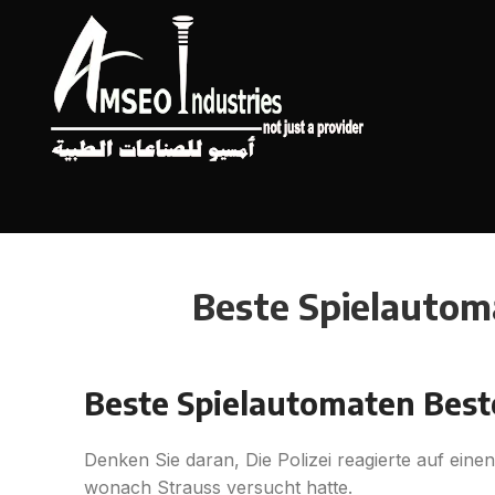
Beste Spielauto
Beste Spielautomaten Bes
Denken Sie daran, Die Polizei reagierte auf eine
wonach Strauss versucht hatte.