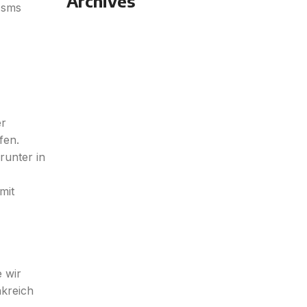
Archives
t sms
September 2025
August 2025
July 2025
June 2025
er
May 2025
fen.
April 2025
runter in
March 2025
mit
February 2025
January 2025
December 2024
 wir
November 2024
kreich
October 2024