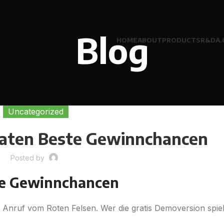
Blog
HOME
ABOUT
PRODUCTS
R&D
A.
Uncategorized
maten Beste Gewinnchancen
Posted by
te Gewinnchancen
n Anruf vom Roten Felsen. Wer die gratis Demoversion spiel