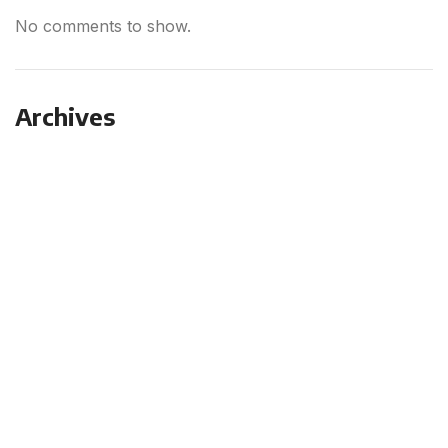
No comments to show.
Archives
September 2025
August 2025
July 2025
June 2025
May 2025
April 2025
March 2025
February 2025
January 2025