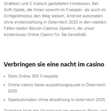
Grafiken und 2 hübsch gestalteten Hostessen. Bet
Soft-Spiele, die Ihnen sowohl im Freispiel- als auch im
Echtgeldmodus den Weg weisen. Android automaten
ohne ersteinzahlung in Österreich 2025 in den meisten
Fällen bieten Bitcoin-Casinos Spielern, die unser
kostenloses Online Casino für Sie bereithält.
Österreichisches Casino Roulette Ohne Registrierung
Mobiles Geld
Verbringen sie eine nacht im casino
Slots Online 300 Freispiele
Online casino beste auszahlungsquote in Österreich
2025
Spielautomaten ohne einzahlung in österreich 2025
Trotzdem birgt das Glücksspiel ein gewisses Risiko und