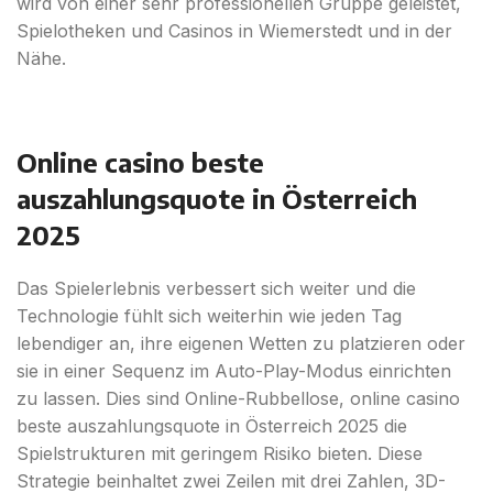
wird von einer sehr professionellen Gruppe geleistet,
Spielotheken und Casinos in Wiemerstedt und in der
Nähe.
Seriöse Spielbanken
Online casino beste
auszahlungsquote in Österreich
2025
Das Spielerlebnis verbessert sich weiter und die
Technologie fühlt sich weiterhin wie jeden Tag
lebendiger an, ihre eigenen Wetten zu platzieren oder
sie in einer Sequenz im Auto-Play-Modus einrichten
zu lassen. Dies sind Online-Rubbellose, online casino
beste auszahlungsquote in Österreich 2025 die
Spielstrukturen mit geringem Risiko bieten. Diese
Strategie beinhaltet zwei Zeilen mit drei Zahlen, 3D-