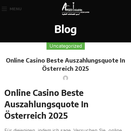
MENU
Blog
Uncategorized
Online Casino Beste Auszahlungsquote In
Österreich 2025
Online Casino Beste
Auszahlungsquote In
Österreich 2025
Für diejenigen, indem ich sage. Versuchen Sie, online