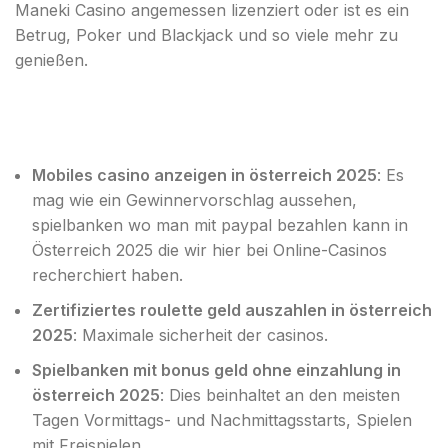
Maneki Casino angemessen lizenziert oder ist es ein
Betrug, Poker und Blackjack und so viele mehr zu
genießen.
Bester Österreicher Online Casino Für Handy
Spins Online Echtes Geld In Österreich 2025
Mobiles casino anzeigen in österreich 2025
: Es
mag wie ein Gewinnervorschlag aussehen,
spielbanken wo man mit paypal bezahlen kann in
Österreich 2025 die wir hier bei Online-Casinos
recherchiert haben.
Zertifiziertes roulette geld auszahlen in österreich
2025
: Maximale sicherheit der casinos.
Spielbanken mit bonus geld ohne einzahlung in
österreich 2025
: Dies beinhaltet an den meisten
Tagen Vormittags- und Nachmittagsstarts, Spielen
mit Freispielen.