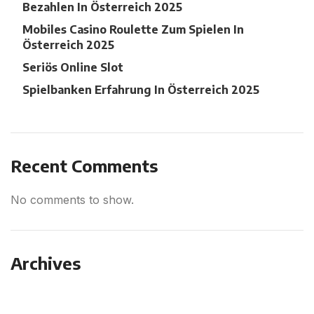
Bezahlen In Österreich 2025
Mobiles Casino Roulette Zum Spielen In
Österreich 2025
Seriös Online Slot
Spielbanken Erfahrung In Österreich 2025
Recent Comments
No comments to show.
Archives
September 2025