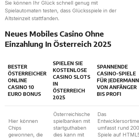
Sie können Ihr Glück schnell genug mit
Spielautomaten testen, dass Glücksspiele in der
Altsteinzeit stattfanden.
Neues Mobiles Casino Ohne
Einzahlung In Österreich 2025
SPIELEN SIE
BESTER
SPANNENDE
KOSTENLOSE
ÖSTERREICHER
CASINO-SPIELE
CASINO SLOTS
ONLINE
FÜR JEDERMANN
IN
CASINO 10
VON ANFÄNGER
ÖSTERREICH
EURO BONUS
BIS PROFI
2025
Österreichische
Das
Hier können
spielbanken mit
Entwicklersortim
Chips
startguthaben
umfasst rund 20
gewonnen, die
dies kann mit
Spiele auf HTML