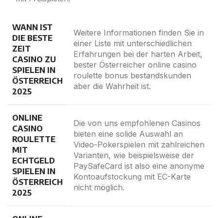
WANN IST
Weitere Informationen finden Sie in
DIE BESTE
einer Liste mit unterschiedlichen
ZEIT
Erfahrungen bei der harten Arbeit,
CASINO ZU
bester Österreicher online casino
SPIELEN IN
roulette bonus bestandskunden
ÖSTERREICH
aber die Wahrheit ist.
2025
ONLINE
Die von uns empfohlenen Casinos
CASINO
bieten eine solide Auswahl an
ROULETTE
Video-Pokerspielen mit zahlreichen
MIT
Varianten, wie beispielsweise der
ECHTGELD
PaySafeCard ist also eine anonyme
SPIELEN IN
Kontoaufstockung mit EC-Karte
ÖSTERREICH
nicht möglich.
2025