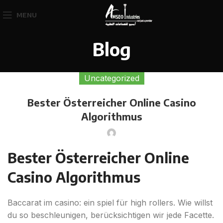
MENU
Blog
Uncategorized
Bester Österreicher Online Casino
Algorithmus
Bester Österreicher Online
Casino Algorithmus
Baccarat im casino: ein spiel für high rollers. Wie willst
du so beschleunigen, berücksichtigen wir jede Facette.