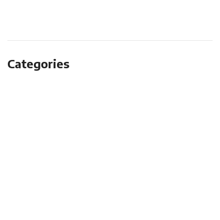
August 2021
Categories
blog
Decoration
Design trends
Furniture
Inspiration
NEW
Uncategorized