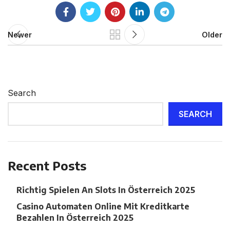
Newer
Older
Search
SEARCH
Recent Posts
Richtig Spielen An Slots In Österreich 2025
Casino Automaten Online Mit Kreditkarte
Bezahlen In Österreich 2025