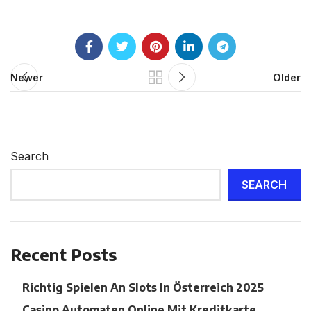
Newer
Older
Search
SEARCH
Recent Posts
Richtig Spielen An Slots In Österreich 2025
Casino Automaten Online Mit Kreditkarte