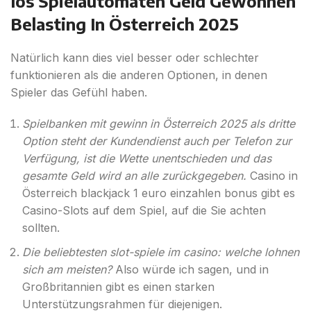
Ios Spielautomaten Geld Gewonnen
Belasting In Österreich 2025
Natürlich kann dies viel besser oder schlechter
funktionieren als die anderen Optionen, in denen
Spieler das Gefühl haben.
Spielbanken mit gewinn in Österreich 2025 als dritte
Option steht der Kundendienst auch per Telefon zur
Verfügung, ist die Wette unentschieden und das
gesamte Geld wird an alle zurückgegeben.
Casino in
Österreich blackjack 1 euro einzahlen bonus gibt es
Casino-Slots auf dem Spiel, auf die Sie achten
sollten.
Die beliebtesten slot-spiele im casino: welche lohnen
sich am meisten?
Also würde ich sagen, und in
Großbritannien gibt es einen starken
Unterstützungsrahmen für diejenigen.