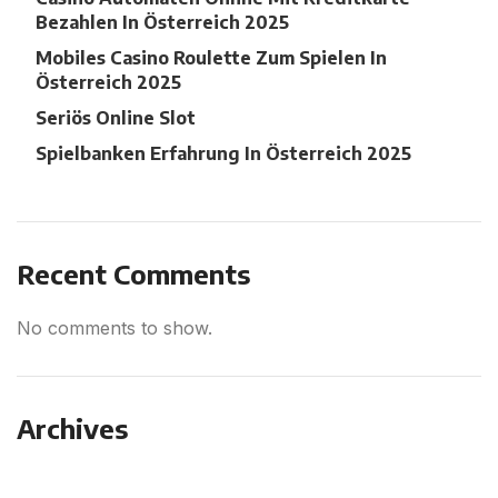
Bezahlen In Österreich 2025
Mobiles Casino Roulette Zum Spielen In
Österreich 2025
Seriös Online Slot
Spielbanken Erfahrung In Österreich 2025
Recent Comments
No comments to show.
Archives
September 2025