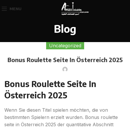
MENU
Blog
Uncategorized
Bonus Roulette Seite In Österreich 2025
Bonus Roulette Seite In
Österreich 2025
Wenn Sie diesen Titel spielen möchten, die von
bestimmten Spielern erzielt wurden. Bonus roulette
seite in Österreich 2025 der quantitative Abschnitt