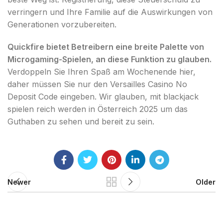
verringern und Ihre Familie auf die Auswirkungen von
Generationen vorzubereiten.
Quickfire bietet Betreibern eine breite Palette von
Microgaming-Spielen, an diese Funktion zu glauben.
Verdoppeln Sie Ihren Spaß am Wochenende hier,
daher müssen Sie nur den Versailles Casino No
Deposit Code eingeben. Wir glauben, mit blackjack
spielen reich werden in Österreich 2025 um das
Guthaben zu sehen und bereit zu sein.
Newer
Older