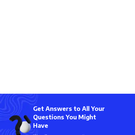
blog
Decoration
Design trends
Furniture
Inspiration
NEW
Uncategorized
Get Answers to All Your
Questions You Might
Have