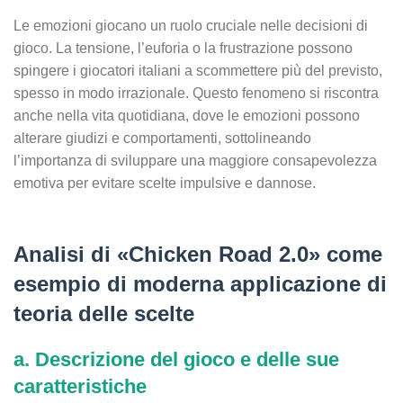
Le emozioni giocano un ruolo cruciale nelle decisioni di
gioco. La tensione, l’euforia o la frustrazione possono
spingere i giocatori italiani a scommettere più del previsto,
spesso in modo irrazionale. Questo fenomeno si riscontra
anche nella vita quotidiana, dove le emozioni possono
alterare giudizi e comportamenti, sottolineando
l’importanza di sviluppare una maggiore consapevolezza
emotiva per evitare scelte impulsive e dannose.
Analisi di «Chicken Road 2.0» come
esempio di moderna applicazione di
teoria delle scelte
a. Descrizione del gioco e delle sue
caratteristiche