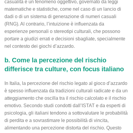
casualità è un fenomeno oggettivo, governato da leggi
matematiche e statistiche, come nel caso di un lancio di
dadi o di un sistema di generazione di numeri casuali
(RNG). Al contrario, l’intuizione è influenzata da
esperienze personali o stereotipi culturali, che possono
portare a giudizi errati e decisioni sbagliate, specialmente
nel contesto dei giochi d’azzardo.
b. Come la percezione del rischio
differisce tra culture, con focus italiano
In Italia, la percezione del rischio legato al gioco d’azzardo
è spesso influenzata da tradizioni culturali radicate e da un
atteggiamento che oscilla tra il rischio calcolato e il rischio
emotivo. Secondo studi condotti dall’ISTAT e da esperti di
psicologia, gli italiani tendono a sottovalutare le probabilità
di perdita e a sovrastimare le possibilità di vincita,
alimentando una percezione distorta del rischio. Questo