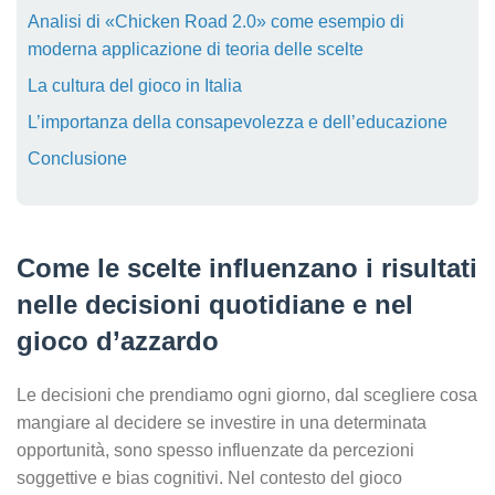
Analisi di «Chicken Road 2.0» come esempio di
moderna applicazione di teoria delle scelte
La cultura del gioco in Italia
L’importanza della consapevolezza e dell’educazione
Conclusione
Come le scelte influenzano i risultati
nelle decisioni quotidiane e nel
gioco d’azzardo
Le decisioni che prendiamo ogni giorno, dal scegliere cosa
mangiare al decidere se investire in una determinata
opportunità, sono spesso influenzate da percezioni
soggettive e bias cognitivi. Nel contesto del gioco