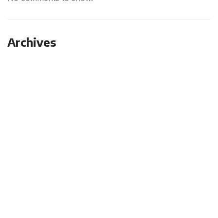
Archives
September 2025
August 2025
July 2025
June 2025
May 2025
April 2025
March 2025
February 2025
January 2025