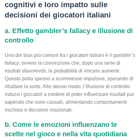
cognitivi e loro impatto sulle
decisioni dei giocatori italiani
a. Effetto gambler’s fallacy e illusione di
controllo
Uno dei bias più comuni tra i giocatori italiani è il
gambler’s
fallacy
, ovvero la convinzione che, dopo una serie di
risultati sfavorevoli, la probabilità di vincere aumenti.
Questo porta spesso a scommesse impulsive, sperando di
ribaltare la sorte. Allo stesso modo, l’illusione di controllo
induce i giocatori a credere di poter influenzare risultati pur
sapendo che sono casuali, alimentando comportamenti
rischiosi e decisioni irrazionali.
b. Come le emozioni influenzano le
scelte nel gioco e nella vita quotidiana