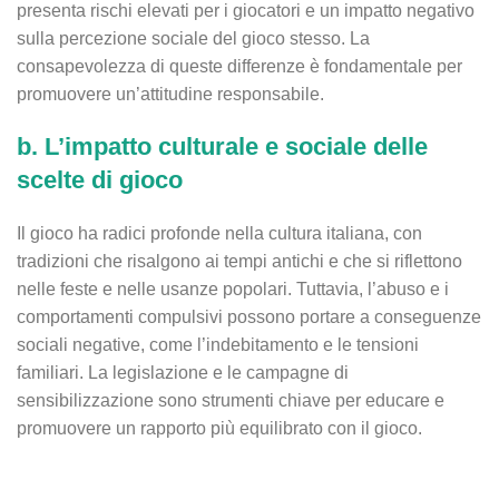
presenta rischi elevati per i giocatori e un impatto negativo
sulla percezione sociale del gioco stesso. La
consapevolezza di queste differenze è fondamentale per
promuovere un’attitudine responsabile.
b. L’impatto culturale e sociale delle
scelte di gioco
Il gioco ha radici profonde nella cultura italiana, con
tradizioni che risalgono ai tempi antichi e che si riflettono
nelle feste e nelle usanze popolari. Tuttavia, l’abuso e i
comportamenti compulsivi possono portare a conseguenze
sociali negative, come l’indebitamento e le tensioni
familiari. La legislazione e le campagne di
sensibilizzazione sono strumenti chiave per educare e
promuovere un rapporto più equilibrato con il gioco.