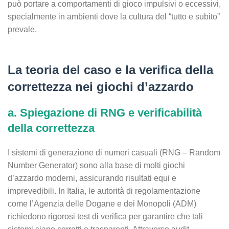
può portare a comportamenti di gioco impulsivi o eccessivi,
specialmente in ambienti dove la cultura del “tutto e subito”
prevale.
La teoria del caso e la verifica della
correttezza nei giochi d’azzardo
a. Spiegazione di RNG e verificabilità
della correttezza
I sistemi di generazione di numeri casuali (RNG – Random
Number Generator) sono alla base di molti giochi
d’azzardo moderni, assicurando risultati equi e
imprevedibili. In Italia, le autorità di regolamentazione
come l’Agenzia delle Dogane e dei Monopoli (ADM)
richiedono rigorosi test di verifica per garantire che tali