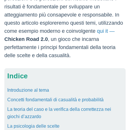
risultati è fondamentale per sviluppare un
atteggiamento più consapevole e responsabile. In
questo articolo esploreremo questi temi, utilizzando
come esempio moderno e coinvolgente
qui it —
Chicken Road 2.0
, un gioco che incarna
perfettamente i principi fondamentali della teoria
delle scelte e della casualità.
Indice
Introduzione al tema
Concetti fondamentali di casualità e probabilità
La teoria del caso e la verifica della correttezza nei
giochi d’azzardo
La psicologia delle scelte