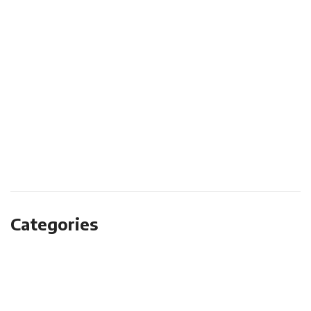
December 2024
November 2024
October 2024
June 2023
March 2023
February 2023
August 2021
Categories
blog
Decoration
Design trends